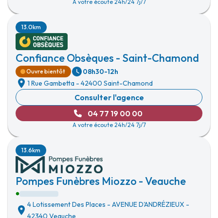
A votre écoute 24h/24 7j/7
13.0km
Confiance Obsèques - Saint-Chamond
08h30-12h
Ouvre bientôt
1 Rue Gambetta
-
42400 Saint-Chamond
Consulter l'agence
04 77 19 00 00
A votre écoute 24h/24 7j/7
13.6km
Pompes Funèbres Miozzo - Veauche
4 Lotissement Des Places
-
AVENUE D'ANDRÉZIEUX
-
42340 Veauche