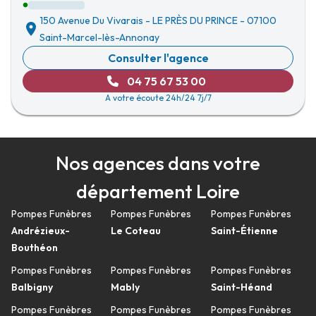
150 Avenue Du Vivarais
-
LE PRÈS DU PRINCE
-
07100
Saint-Marcel-lès-Annonay
Consulter l'agence
04 75 67 53 00
A votre écoute 24h/24 7j/7
Nos agences dans votre
département Loire
Pompes Funèbres
Pompes Funèbres
Pompes Funèbres
Andrézieux-
Le Coteau
Saint-Étienne
Bouthéon
Pompes Funèbres
Pompes Funèbres
Pompes Funèbres
Balbigny
Mably
Saint-Héand
Pompes Funèbres
Pompes Funèbres
Pompes Funèbres