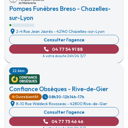
Pompes Funèbres Breso - Chazelles-
sur-Lyon
2-4 Rue Jean Jaurès
-
42140 Chazelles-sur-Lyon
Consulter l'agence
04 77 54 91 88
A votre écoute 24h/24 7j/7
22.4km
Confiance Obsèques - Rive-de-Gier
08h30-12h
14h-17h
Ouvre bientôt
8-10 Rue Waldeck Rousseau
-
42800 Rive-de-Gier
Consulter l'agence
04 77 75 46 46