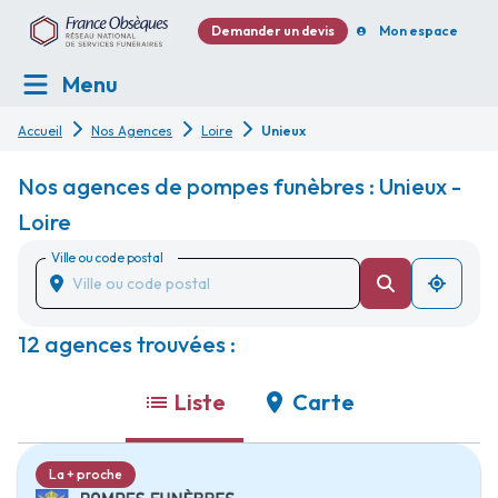
Demander un devis
Mon espace
Menu
Accueil
Nos Agences
Loire
Unieux
Nos agences de pompes funèbres : Unieux -
Loire
Ville ou code postal
12 agences trouvées :
Liste
Carte
La + proche