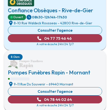
Confiance Obsèques - Rive-de-Gier
08h30-12h
14h-17h30
Ouvert
8-10 Rue Waldeck Rousseau
-
42800 Rive-de-Gier
Consulter l'agence
04 77 75 46 46
A votre écoute 24h/24 7j/7
8.0km
Pompes Funèbres Rapin - Mornant
9-11 Rue Du Souvenir
-
69440 Mornant
Consulter l'agence
04 78 44 02 64
A votre écoute 24h/24 7j/7