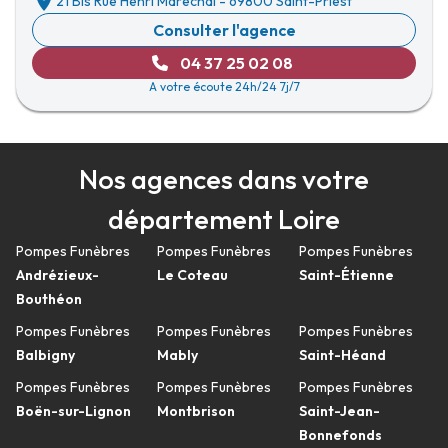
21 Bis Rue Henri Maréchal
-
69800 Saint-Priest
Consulter l'agence
04 37 25 02 08
A votre écoute 24h/24 7j/7
Nos agences dans votre
département Loire
Pompes Funèbres
Pompes Funèbres
Pompes Funèbres
Andrézieux-
Le Coteau
Saint-Étienne
Bouthéon
Pompes Funèbres
Pompes Funèbres
Pompes Funèbres
Balbigny
Mably
Saint-Héand
Pompes Funèbres
Pompes Funèbres
Pompes Funèbres
Boën-sur-Lignon
Montbrison
Saint-Jean-
Bonnefonds