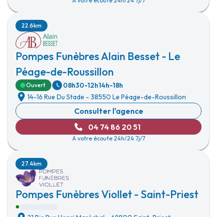
A votre écoute 24h/24 7j/7
22.6km
Pompes Funèbres Alain Besset - Le
Péage-de-Roussillon
08h30-12h
14h-18h
Ouvert
14-16 Rue Du Stade
-
38550 Le Péage-de-Roussillon
Consulter l'agence
04 74 86 20 51
A votre écoute 24h/24 7j/7
27.4km
Pompes Funèbres Viollet - Saint-Priest