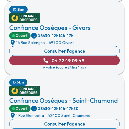
10.2km
Confiance Obsèques - Givors
08h30-12h
14h-17h
Ouvert
16 Rue Salengro
-
69700 Givors
Consulter l'agence
04 72 49 09 49
A votre écoute 24h/24 7j/7
13.6km
Confiance Obsèques - Saint-Chamond
08h30-12h
14h-17h30
Ouvert
1 Rue Gambetta
-
42400 Saint-Chamond
Consulter l'agence