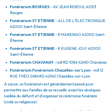
Funérarium
RIORGES
- AV
JEAN REBOUL
42153
Riorges
Funérarium
ST ETIENNE
- ALL
DE L'ÉLECTRONIQUE
42000
Saint-Étienne
Funérarium
ST ETIENNE
- R
MARENGO
42000
Saint-
Étienne
Funérarium
ST ETIENNE
- R
EUGENE JOLY
42000
Saint-Étienne
Funérarium
CHAVANAY
- null
RD 1086
42410
Chavanay
Funérarium
Funérarium Chazelles-sur Lyon
- null
12
RUE THÉO GIRARD
42140
Chazelles-sur-Lyon
À savoir, un funérarium est généralement pensé pour
permettre aux familles de se recueillir avant les obsèques
(veillée du défunt) et d'organiser la cérémonie funéraire
(civile ou religieuse).