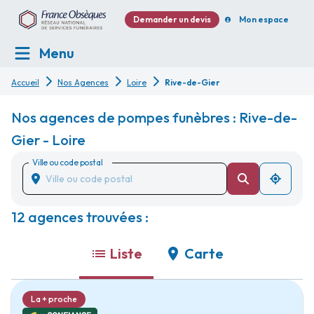
Demander un devis
Mon espace
Menu
Accueil
Nos Agences
Loire
Rive-de-Gier
Nos agences de pompes funèbres : Rive-de-
Gier - Loire
Ville ou code postal
12 agences trouvées :
Liste
Carte
La + proche