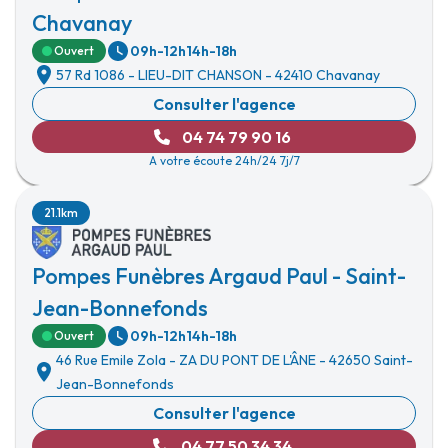
Chavanay
09h-12h
14h-18h
Ouvert
57 Rd 1086
-
LIEU-DIT CHANSON
-
42410 Chavanay
Consulter l'agence
04 74 79 90 16
A votre écoute 24h/24 7j/7
21.1km
Pompes Funèbres Argaud Paul - Saint-
Jean-Bonnefonds
09h-12h
14h-18h
Ouvert
46 Rue Emile Zola
-
ZA DU PONT DE L'ÂNE
-
42650 Saint-
Jean-Bonnefonds
Consulter l'agence
04 77 50 34 34