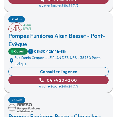
A votre écoute 24h/24 7j/7
21.4km
Pompes Funèbres Alain Besset - Pont-
Évêque
08h30-12h
14h-18h
Ouvert
Rue Denis Crapon
-
LE PLAN DES AIRS
-
38780 Pont-
Évêque
Consulter l'agence
04 74 20 42 00
A votre écoute 24h/24 7j/7
22.3km
Pompes Funèbres Breso - Chazelles-