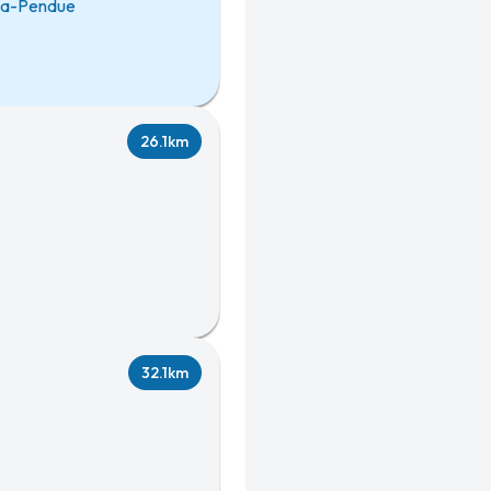
-la-Pendue
26.1km
32.1km