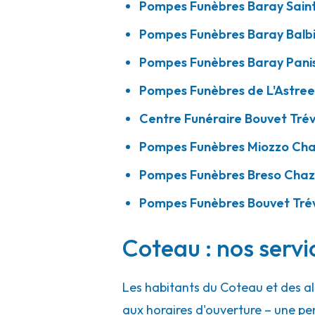
Pompes Funèbres Baray Sain
Pompes Funèbres Baray Balb
Pompes Funèbres Bouvet - Trévoux
Pompes Funèbres Baray Panis
Pompes Funèbres de L'Astree
1 Rue Du Bois
-
01600 Trévoux
Centre Funéraire Bouvet Tré
04 74 00 15 15
Consulter l'agence
Pompes Funèbres Miozzo Cha
A votre écoute 24h/24 7j/7
Pompes Funèbres Breso Chaze
Pompes Funèbres Bouvet Tré
Coteau : nos servi
Les habitants du Coteau et des a
aux horaires d'ouverture – une pe