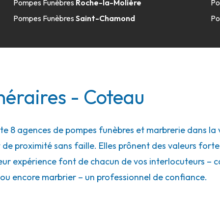
Pompes Funèbres
Roche-la-Molière
Po
Pompes Funèbres
Saint-Chamond
Po
49.5km
sur-Lyon
néraires - Coteau
 8 agences de pompes funèbres et marbrerie dans la vi
49.6km
 de proximité sans faille. Elles prônent des valeurs forte
r-Lyon
eur expérience font de chacun de vos interlocuteurs – con
ou encore marbrier – un professionnel de confiance.