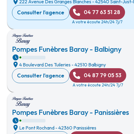
222 Avenue Des Granges Blanches
-
42540 Saint-Just
04 77 63 51 28
Consulter l'agence
A votre écoute 24h/24 7j/7
Pompes Funèbres Baray - Balbigny
4 Boulevard Des Tuileries
-
42510 Balbigny
04 87 79 05 53
Consulter l'agence
A votre écoute 24h/24 7j/7
Pompes Funèbres Baray - Panissières
Le Pont Rochand
-
42360 Panissières