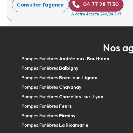
04 77 28 11 30
Consulter l'agence
A votre écoute 24h/24 7j/7
Pompes Funèbres de l'Astrée - Boën-s
Nos ag
Zac De Champbayard
-
42130 Boën-sur-Lignon
Pompes Funèbres
Andrézieux-Bouthéon
04 77 24 09 02
Consulter l'agence
Pompes Funèbres
Balbigny
A votre écoute 24h/24 7j/7
Pompes Funèbres
Boën-sur-Lignon
Pompes Funèbres
Chavanay
Pompes Funèbres
Chazelles-sur-Lyon
Centre Funéraire Bouvet - Trévoux
Pompes Funèbres
Feurs
Pompes Funèbres
Firminy
508 Allée Des Filieristes
-
01600 Trévoux
Pompes Funèbres
La Ricamarie
04 74 08 16 39
Consulter l'agence