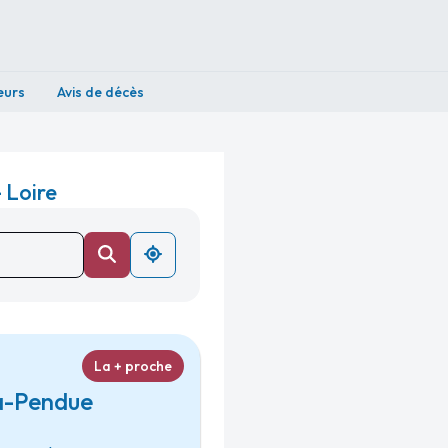
eurs
Avis de décès
 Loire
La + proche
la-Pendue