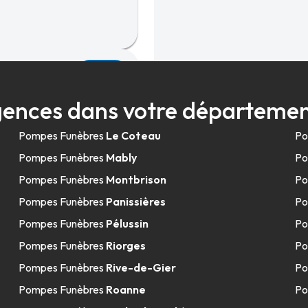
34.9km
ur-Lignon
ences dans votre départemen
Pompes Funèbres
Le Coteau
Po
Pompes Funèbres
Mably
Po
Pompes Funèbres
Montbrison
Po
Pompes Funèbres
Panissières
Po
48.1km
Pompes Funèbres
Pélussin
Po
Pompes Funèbres
Riorges
Po
Pompes Funèbres
Rive-de-Gier
Po
Pompes Funèbres
Roanne
Po