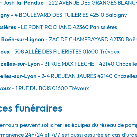
t-Just-la-Pendue
- 222 AVENUE DES GRANGES BLANC
igny
- 4 BOULEVARD DES TUILERIES
42510
Balbigny
50.0km
sières
- LE PONT ROCHAND
42360
Panissières
 Boën-sur-Lignon
- ZAC DE CHAMPBAYARD
42130
Boën
voux
- 508 ALLÉE DES FILIERISTES
01600
Trévoux
zelles-sur-Lyon
- 31 RUE MAX FLECHET
42140
Chazelle
lles-sur-Lyon
- 2-4 RUE JEAN JAURÈS
42140
Chazelle
voux
- 1 RUE DU BOIS
01600
Trévoux
ces funéraires
lentours peuvent solliciter les équipes du réseau de p
rmanence 24h/24 et 7j/7 est aussi assurée en cas d'urg