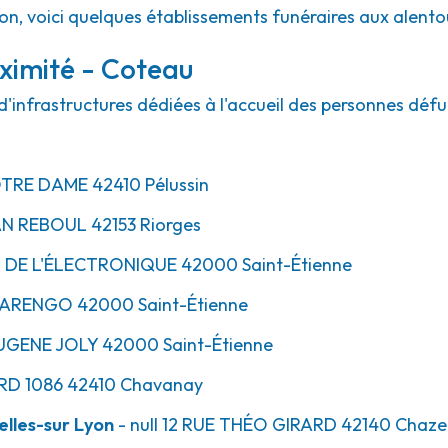
ion, voici quelques établissements funéraires aux alent
ximité - Coteau
'infrastructures dédiées à l'accueil des personnes défu
TRE DAME
42410
Pélussin
N REBOUL
42153
Riorges
L
DE L'ÉLECTRONIQUE
42000
Saint-Étienne
ARENGO
42000
Saint-Étienne
UGENE JOLY
42000
Saint-Étienne
RD 1086
42410
Chavanay
lles-sur Lyon
- null
12 RUE THÉO GIRARD
42140
Chazel