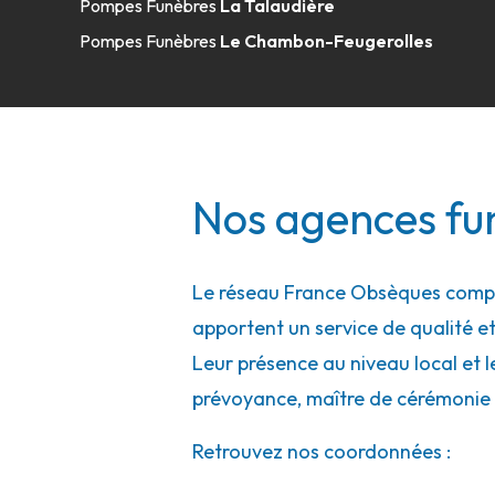
Pompes Funèbres
La Talaudière
A votre écoute 24h/24 7j/7
Pompes Funèbres
Le Chambon-Feugerolles
Pompes Funèbres Miozzo - Chazelles-
31 Rue Max Flechet
-
42140 Chazelles-sur-Lyon
Nos agences fu
04 77 54 36 62
Consulter l'agence
A votre écoute 24h/24 7j/7
Le réseau France Obsèques compte
apportent un service de qualité et
Pompes Funèbres Breso - Chazelles-su
Leur présence au niveau local et l
prévoyance, maître de cérémonie 
2-4 Rue Jean Jaurès
-
42140 Chazelles-sur-Lyon
Retrouvez nos coordonnées :
04 77 54 91 88
Consulter l'agence
A votre écoute 24h/24 7j/7