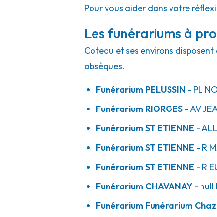
Pour vous aider dans votre réflex
Les funérariums à pro
Coteau et ses environs disposent d
obsèques.
Funérarium
PELUSSIN
- PL
NO
Funérarium
RIORGES
- AV
JEA
Funérarium
ST ETIENNE
- AL
Funérarium
ST ETIENNE
- R
M
Funérarium
ST ETIENNE
- R
E
Funérarium
CHAVANAY
- null
Funérarium
Funérarium Chaze