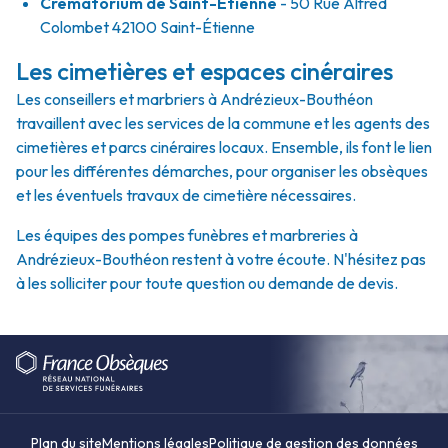
Crématorium de Saint-Etienne
- 50 Rue Alfred
Colombet 42100 Saint-Étienne
Les cimetières et espaces cinéraires
Les conseillers et marbriers à Andrézieux-Bouthéon
travaillent avec les services de la commune et les agents des
cimetières et parcs cinéraires locaux. Ensemble, ils font le lien
pour les différentes démarches, pour organiser les obsèques
et les éventuels travaux de cimetière nécessaires.
Les équipes des pompes funèbres et marbreries à
Andrézieux-Bouthéon restent à votre écoute. N'hésitez pas
à les solliciter pour toute question ou demande de devis.
Plan du site
Mentions légales
Politique de gestion des données