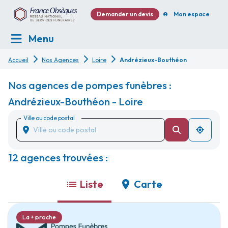
Demander un devis
Mon espace
Menu
Accueil
Nos Agences
Loire
Andrézieux-Bouthéon
Nos agences de pompes funèbres :
Andrézieux-Bouthéon - Loire
Ville ou code postal
12 agences trouvées :
Liste
Carte
La + proche