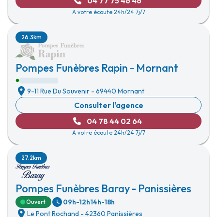
04 77 75 46 46
A votre écoute 24h/24 7j/7
26.3km
Pompes Funèbres Rapin - Mornant
9-11 Rue Du Souvenir
-
69440 Mornant
Consulter l'agence
04 78 44 02 64
A votre écoute 24h/24 7j/7
27.2km
Pompes Funèbres Baray - Panissières
09h-12h
14h-18h
Ouvert
Le Pont Rochand
-
42360 Panissières