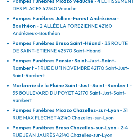
Pompes Funèbres Miozzo Veauche
- 4 LOTISSEMENT
DES PLACES
42340
Veauche
Pompes Funèbres Jullien-Forest Andrézieux-
Bouthéon
- 2 ALLÉE LA FOREZIENNE
42160
Andrézieux-Bouthéon
Pompes Funèbres Breso Saint-Héand
- 33 ROUTE
DE SAINT-ETIENNE
42570
Saint-Héand
Pompes Funèbres Pansier Saint-Just-Saint-
Rambert
- 1 RUE DU 11 NOVEMBRE
42170
Saint-Just-
Saint-Rambert
Marbrerie de la Plaine Saint-Just-Saint-Rambert
-
55 BOULEVARD DU POYET
42170
Saint-Just-Saint-
Rambert
Pompes Funèbres Miozzo Chazelles-sur-Lyon
- 31
RUE MAX FLECHET
42140
Chazelles-sur-Lyon
Pompes Funèbres Breso Chazelles-sur-Lyon
- 2-4
RUE JEAN JAURÈS
42140
Chazelles-sur-Lyon