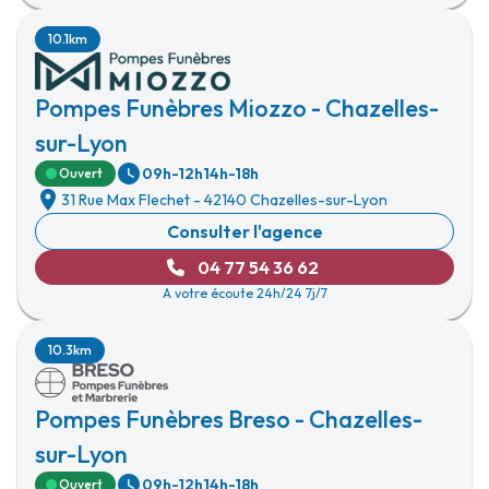
10.1km
Pompes Funèbres Miozzo - Chazelles-
sur-Lyon
09h-12h
14h-18h
Ouvert
31 Rue Max Flechet
-
42140 Chazelles-sur-Lyon
Consulter l'agence
04 77 54 36 62
A votre écoute 24h/24 7j/7
10.3km
Pompes Funèbres Breso - Chazelles-
sur-Lyon
09h-12h
14h-18h
Ouvert