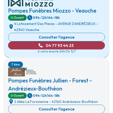
Pompes Funèbres Miozzo - Veauche
09h-12h
14h-18h
Ouvert
4 Lotissement Des Places
-
AVENUE D'ANDRÉZIEUX
-
42340 Veauche
Consulter l'agence
04 77 93 44 23
A votre écoute 24h/24 7j/7
7.4km
Pompes Funèbres Jullien - Forest -
Andrézieux-Bouthéon
09h-12h
14h-18h
Ouvert
2 Allée La Forezienne
-
42160 Andrézieux-Bouthéon
Consulter l'agence