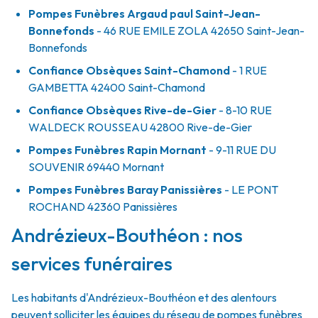
Pompes Funèbres Argaud paul Saint-Jean-
Bonnefonds
- 46 RUE EMILE ZOLA
42650
Saint-Jean-
Bonnefonds
Confiance Obsèques Saint-Chamond
- 1 RUE
GAMBETTA
42400
Saint-Chamond
Confiance Obsèques Rive-de-Gier
- 8-10 RUE
WALDECK ROUSSEAU
42800
Rive-de-Gier
Pompes Funèbres Rapin Mornant
- 9-11 RUE DU
SOUVENIR
69440
Mornant
Pompes Funèbres Baray Panissières
- LE PONT
ROCHAND
42360
Panissières
Andrézieux-Bouthéon : nos
services funéraires
Les habitants d'Andrézieux-Bouthéon et des alentours
peuvent solliciter les équipes du réseau de pompes funèbres