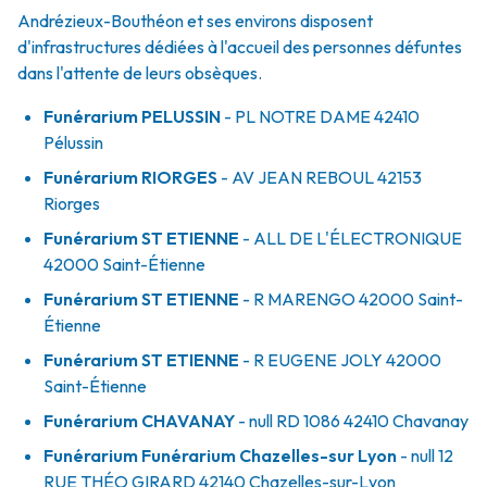
Andrézieux-Bouthéon et ses environs disposent
d'infrastructures dédiées à l'accueil des personnes défuntes
dans l'attente de leurs obsèques.
Funérarium
PELUSSIN
- PL
NOTRE DAME
42410
Pélussin
Funérarium
RIORGES
- AV
JEAN REBOUL
42153
Riorges
Funérarium
ST ETIENNE
- ALL
DE L'ÉLECTRONIQUE
42000
Saint-Étienne
Funérarium
ST ETIENNE
- R
MARENGO
42000
Saint-
Étienne
Funérarium
ST ETIENNE
- R
EUGENE JOLY
42000
Saint-Étienne
Funérarium
CHAVANAY
- null
RD 1086
42410
Chavanay
Funérarium
Funérarium Chazelles-sur Lyon
- null
12
RUE THÉO GIRARD
42140
Chazelles-sur-Lyon