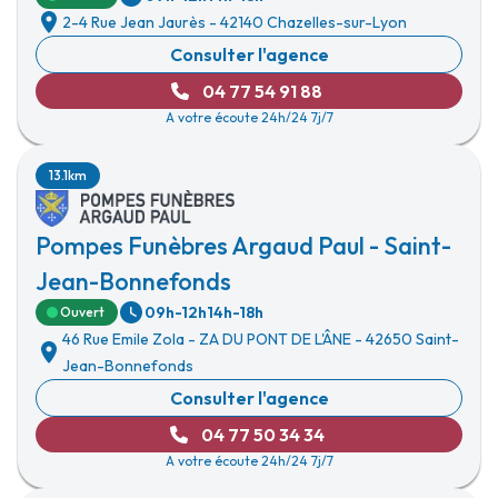
2-4 Rue Jean Jaurès
-
42140 Chazelles-sur-Lyon
Consulter l'agence
04 77 54 91 88
A votre écoute 24h/24 7j/7
13.1km
Pompes Funèbres Argaud Paul - Saint-
Jean-Bonnefonds
09h-12h
14h-18h
Ouvert
46 Rue Emile Zola
-
ZA DU PONT DE L'ÂNE
-
42650 Saint-
Jean-Bonnefonds
Consulter l'agence
04 77 50 34 34
A votre écoute 24h/24 7j/7