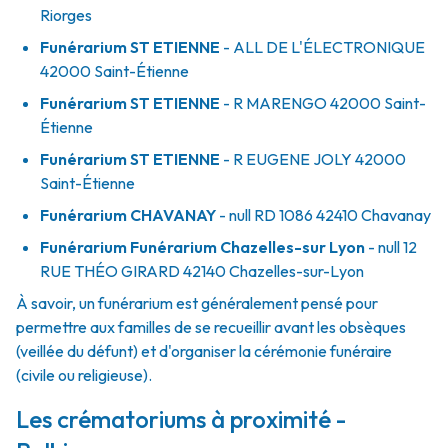
Riorges
Funérarium
ST ETIENNE
- ALL
DE L'ÉLECTRONIQUE
42000
Saint-Étienne
Funérarium
ST ETIENNE
- R
MARENGO
42000
Saint-
Étienne
Funérarium
ST ETIENNE
- R
EUGENE JOLY
42000
Saint-Étienne
Funérarium
CHAVANAY
- null
RD 1086
42410
Chavanay
Funérarium
Funérarium Chazelles-sur Lyon
- null
12
RUE THÉO GIRARD
42140
Chazelles-sur-Lyon
À savoir, un funérarium est généralement pensé pour
permettre aux familles de se recueillir avant les obsèques
(veillée du défunt) et d'organiser la cérémonie funéraire
(civile ou religieuse).
Les crématoriums à proximité -