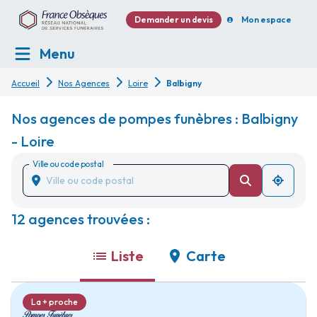
Demander un devis
Mon espace
Menu
Accueil
Nos Agences
Loire
Balbigny
Nos agences de pompes funèbres : Balbigny
- Loire
Ville ou code postal
12 agences trouvées :
Liste
Carte
La + proche