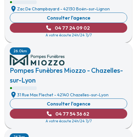
Zac De Champbayard
-
42130 Boën-sur-Lignon
Consulter l'agence
04 77 24 09 02
A votre écoute 24h/24 7j/7
26.0km
Pompes Funèbres Miozzo - Chazelles-
sur-Lyon
31 Rue Max Flechet
-
42140 Chazelles-sur-Lyon
Consulter l'agence
04 77 54 36 62
A votre écoute 24h/24 7j/7
26.1km