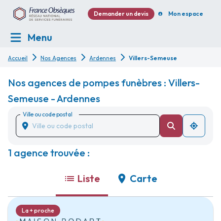
Demander un devis
Mon espace
Menu
Accueil
Nos Agences
Ardennes
Villers-Semeuse
Nos agences de pompes funèbres : Villers-
Semeuse - Ardennes
Ville ou code postal
1 agence trouvée :
Liste
Carte
La + proche