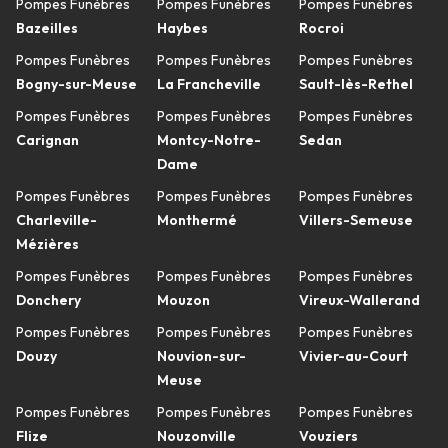
Pompes Funèbres
Pompes Funèbres
Pompes Funèbres
Bazeilles
Haybes
Rocroi
Pompes Funèbres
Pompes Funèbres
Pompes Funèbres
Bogny-sur-Meuse
La Francheville
Sault-lès-Rethel
Pompes Funèbres
Pompes Funèbres
Pompes Funèbres
Carignan
Montcy-Notre-
Sedan
Dame
Pompes Funèbres
Pompes Funèbres
Pompes Funèbres
Charleville-
Monthermé
Villers-Semeuse
Mézières
Pompes Funèbres
Pompes Funèbres
Pompes Funèbres
Donchery
Mouzon
Vireux-Wallerand
Pompes Funèbres
Pompes Funèbres
Pompes Funèbres
Douzy
Nouvion-sur-
Vivier-au-Court
Meuse
Pompes Funèbres
Pompes Funèbres
Pompes Funèbres
Flize
Nouzonville
Vouziers