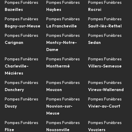
Pompes Funèbres
Pompes Funèbres
Pompes Funèbres
Bazeilles
Haybes
Rocroi
Pompes Funèbres
Pompes Funèbres
Pompes Funèbres
Bogny-sur-Meuse
La Francheville
Sault-lès-Rethel
Pompes Funèbres
Pompes Funèbres
Pompes Funèbres
Carignan
Montcy-Notre-
Sedan
Dame
Pompes Funèbres
Pompes Funèbres
Pompes Funèbres
Charleville-
Monthermé
Villers-Semeuse
Mézières
Pompes Funèbres
Pompes Funèbres
Pompes Funèbres
Donchery
Mouzon
Vireux-Wallerand
Pompes Funèbres
Pompes Funèbres
Pompes Funèbres
Douzy
Nouvion-sur-
Vivier-au-Court
Meuse
Pompes Funèbres
Pompes Funèbres
Pompes Funèbres
Flize
Nouzonville
Vouziers