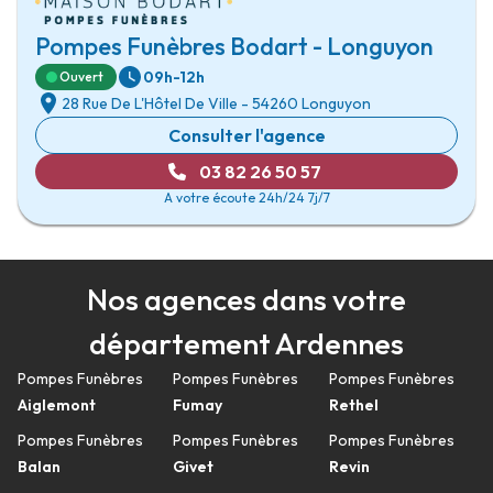
Pompes Funèbres Bodart - Longuyon
09h-12h
Ouvert
28 Rue De L'Hôtel De Ville
-
54260 Longuyon
Consulter l'agence
03 82 26 50 57
A votre écoute 24h/24 7j/7
Nos agences dans votre
département Ardennes
Pompes Funèbres
Pompes Funèbres
Pompes Funèbres
Aiglemont
Fumay
Rethel
Pompes Funèbres
Pompes Funèbres
Pompes Funèbres
Balan
Givet
Revin