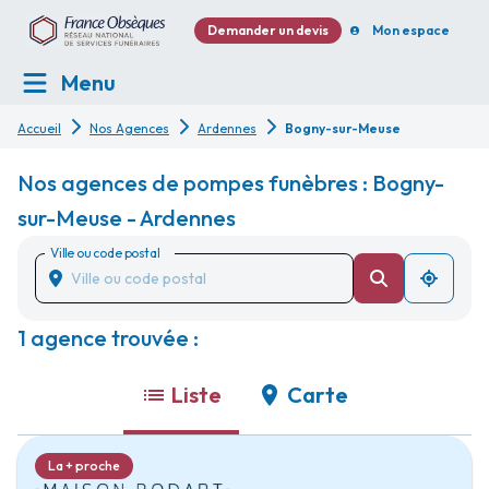
Demander un devis
Mon espace
Menu
Accueil
Nos Agences
Ardennes
Bogny-sur-Meuse
Nos agences de pompes funèbres : Bogny-
sur-Meuse - Ardennes
Ville ou code postal
1 agence trouvée :
Liste
Carte
La + proche