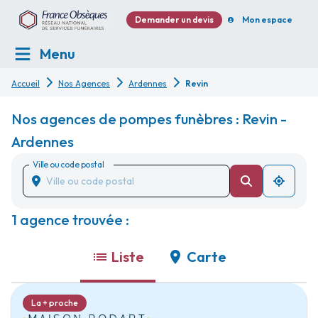
Demander un devis
Mon espace
Menu
Accueil
Nos Agences
Ardennes
Revin
Nos agences de pompes funèbres : Revin -
Ardennes
Ville ou code postal
1 agence trouvée :
Liste
Carte
La + proche