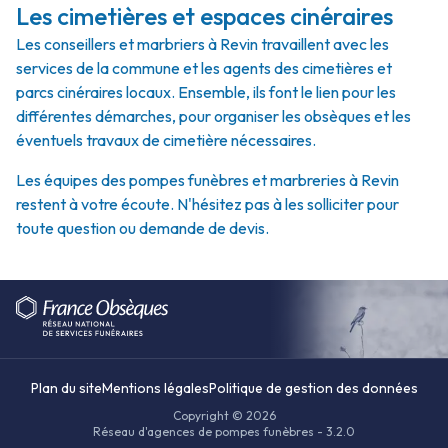
Les cimetières et espaces cinéraires
Les conseillers et marbriers à Revin travaillent avec les
services de la commune et les agents des cimetières et
parcs cinéraires locaux. Ensemble, ils font le lien pour les
différentes démarches, pour organiser les obsèques et les
éventuels travaux de cimetière nécessaires.
Les équipes des pompes funèbres et marbreries à Revin
restent à votre écoute. N'hésitez pas à les solliciter pour
toute question ou demande de devis.
Plan du site
Mentions légales
Politique de gestion des données
Copyright © 2026
Réseau d'agences de pompes funèbres - 3.2.0