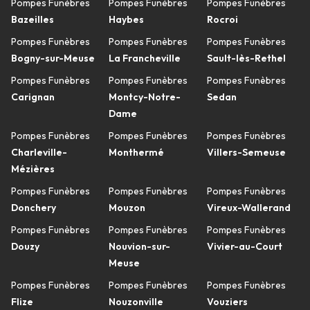
Pompes Funèbres
Pompes Funèbres
Pompes Funèbres
Bazeilles
Haybes
Rocroi
Pompes Funèbres
Pompes Funèbres
Pompes Funèbres
Bogny-sur-Meuse
La Francheville
Sault-lès-Rethel
Pompes Funèbres
Pompes Funèbres
Pompes Funèbres
Carignan
Montcy-Notre-
Sedan
Dame
Pompes Funèbres
Pompes Funèbres
Pompes Funèbres
Charleville-
Monthermé
Villers-Semeuse
Mézières
Pompes Funèbres
Pompes Funèbres
Pompes Funèbres
Donchery
Mouzon
Vireux-Wallerand
Pompes Funèbres
Pompes Funèbres
Pompes Funèbres
Douzy
Nouvion-sur-
Vivier-au-Court
Meuse
Pompes Funèbres
Pompes Funèbres
Pompes Funèbres
Flize
Nouzonville
Vouziers