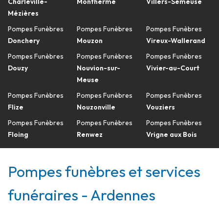
Charleville-
Monthermé
Villers-Semeuse
Mézières
Pompes Funèbres
Pompes Funèbres
Pompes Funèbres
Donchery
Mouzon
Vireux-Wallerand
Pompes Funèbres
Pompes Funèbres
Pompes Funèbres
Douzy
Nouvion-sur-
Vivier-au-Court
Meuse
Pompes Funèbres
Pompes Funèbres
Pompes Funèbres
Flize
Nouzonville
Vouziers
Pompes Funèbres
Pompes Funèbres
Pompes Funèbres
Floing
Renwez
Vrigne aux Bois
Pompes funèbres et services
funéraires - Ardennes