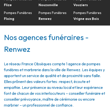
Flize
Nouzonville
Vouziers
Pompes Funèbres
Pompes Funèbres
Pompes Funèbres
Floing
Renwez
Vrigne aux Bois
Nos agences funéraires -
Renwez
Le réseau France Obsèques compte 1 agence de pompes
funèbres et marbrerie dans la ville de Renwez. Les équipes y
apportent un service de qualité et de proximité sans faille.
Elles prônent des valeurs fortes : respect, écoute et
empathie. Leur présence au niveau local et leur expérience
font de chacun de vos interlocuteurs – conseiller funéraire et
conseiller prévoyance, maître de cérémonie ou encore
marbrier – un professionnel de confiance.