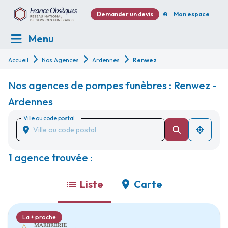
Demander un devis
Mon espace
Menu
Accueil
Nos Agences
Ardennes
Renwez
Nos agences de pompes funèbres : Renwez -
Ardennes
Ville ou code postal
1 agence trouvée :
Liste
Carte
La + proche