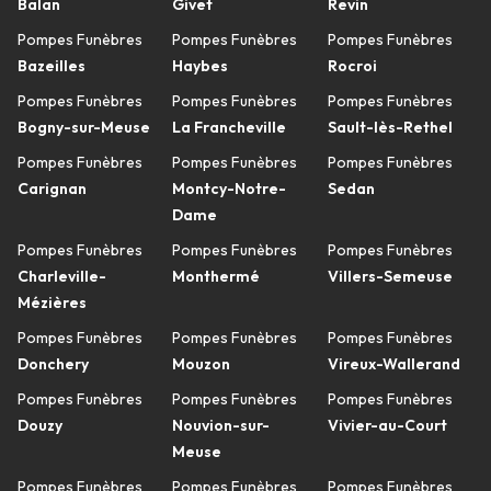
Balan
Givet
Revin
Pompes Funèbres
Pompes Funèbres
Pompes Funèbres
Bazeilles
Haybes
Rocroi
Pompes Funèbres
Pompes Funèbres
Pompes Funèbres
Bogny-sur-Meuse
La Francheville
Sault-lès-Rethel
Pompes Funèbres
Pompes Funèbres
Pompes Funèbres
Carignan
Montcy-Notre-
Sedan
Dame
Pompes Funèbres
Pompes Funèbres
Pompes Funèbres
Charleville-
Monthermé
Villers-Semeuse
Mézières
Pompes Funèbres
Pompes Funèbres
Pompes Funèbres
Donchery
Mouzon
Vireux-Wallerand
Pompes Funèbres
Pompes Funèbres
Pompes Funèbres
Douzy
Nouvion-sur-
Vivier-au-Court
Meuse
Pompes Funèbres
Pompes Funèbres
Pompes Funèbres