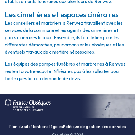
établissements funéraires aux alentours de Renwez.
Les cimetières et espaces cinéraires
Les conseillers et marbriers à Renwez travaillent avec les
services de la commune et les agents des cimetières et
parcs cinéraires locaux. Ensemble, ils font le lien pour les
différentes démarches, pour organiser les obsèques et les
éventuels travaux de cimetière nécessaires.
Les équipes des pompes funèbres et marbreries à Renwez
restent à votre écoute. N'hésitez pas à les solliciter pour
toute question ou demande de devis.
Plan du site
Mentions légales
Politique de gestion des données
Copyright © 2026