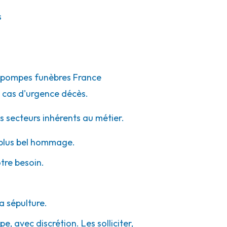
s
de pompes funèbres France
 cas d'urgence décès.
s secteurs inhérents au métier.
e plus bel hommage.
otre besoin.
a sépulture.
e, avec discrétion. Les solliciter,