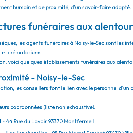
ment humain et de proximité, d'un savoir-faire adapté.
5.6km
s
ctures funéraires aux alentour
sèques, les agents funéraires à Noisy-le-Sec sont les int
s et crématoriums.
on, voici quelques établissements funéraires aux alento
oximité - Noisy-le-Sec
ion, les conseillers font le lien avec le personnel d'un 
eurs coordonnées (liste non exhaustive).
l
- 44 Rue du Lavoir 93370 Montfermeil