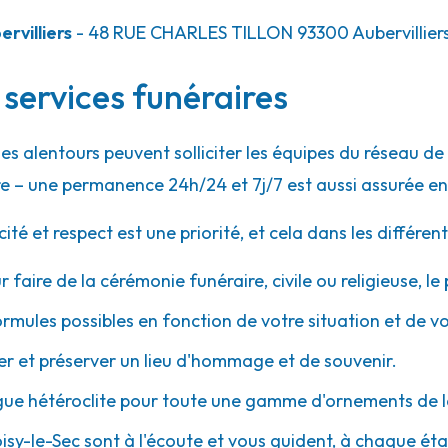
rvilliers
- 48 RUE CHARLES TILLON
93300
Aubervillier
5.3km
 services funéraires
nt
des alentours peuvent solliciter les équipes du réseau 
e – une permanence 24h/24 et 7j/7 est aussi assurée en
 et respect est une priorité, et cela dans les différent
5.5km
r faire de la cérémonie funéraire, civile ou religieuse, l
chaise
ormules possibles en fonction de votre situation et de v
ssement
 et préserver un lieu d'hommage et de souvenir.
gue hétéroclite pour toute une gamme d'ornements de l
oisy-le-Sec sont à l'écoute et vous guident, à chaque étap