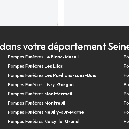
3.5km
dans votre département Sein
Pompes Funèbres
Le Blanc-Mesnil
Po
Pompes Funèbres
Les Lilas
Po
Pompes Funèbres
Les Pavillons-sous-Bois
Po
Pompes Funèbres
Livry-Gargan
Po
Pompes Funèbres
Montfermeil
Po
4.2km
Pompes Funèbres
Montreuil
Po
26 Stalingrad
Pompes Funèbres
Neuilly-sur-Marne
Po
Pompes Funèbres
Noisy-le-Grand
Po