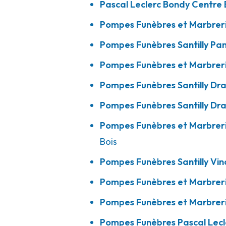
Pascal Leclerc Bondy Centre
A votre écoute 24h/24 7j/7
Pompes Funèbres et Marbrer
Pompes Funèbres Santilly Pan
Pompes Funèbres Santilly - Vincennes
Pompes Funèbres et Marbrer
Pompes Funèbres Santilly Dr
16 Rue De Fontenay
-
94300 Vincennes
01 43 65 72 25
Consulter l'agence
Pompes Funèbres Santilly Dr
A votre écoute 24h/24 7j/7
Pompes Funèbres et Marbrer
Bois
Pompes Funèbres Santilly Vi
Rebillon - Vincennes
Pompes Funèbres et Marbrer
51 Rue De Fontenay
-
94300 Vincennes
Pompes Funèbres et Marbrer
01 43 28 00 38
Consulter l'agence
Pompes Funèbres Pascal Lecl