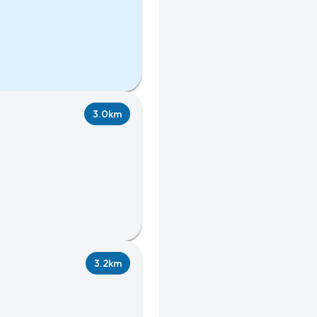
3.0km
3.2km