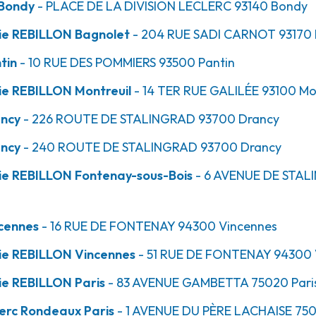
 Bondy
- PLACE DE LA DIVISION LECLERC
93140
Bondy
ie REBILLON Bagnolet
- 204 RUE SADI CARNOT
93170
4.9km
tin
- 10 RUE DES POMMIERS
93500
Pantin
ie REBILLON Montreuil
- 14 TER RUE GALILÉE
93100
Mon
ancy
- 226 ROUTE DE STALINGRAD
93700
Drancy
ancy
- 240 ROUTE DE STALINGRAD
93700
Drancy
ie REBILLON Fontenay-sous-Bois
- 6 AVENUE DE STA
5.0km
ncennes
- 16 RUE DE FONTENAY
94300
Vincennes
ie REBILLON Vincennes
- 51 RUE DE FONTENAY
94300
ie REBILLON Paris
- 83 AVENUE GAMBETTA
75020
Pari
erc Rondeaux Paris
- 1 AVENUE DU PÈRE LACHAISE
75