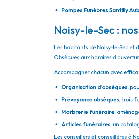
A votre écoute 24h/24 7j/7
Pompes Funèbres Santilly Aube
Noisy-le-Sec : nos
Rebillon - Paris 20ème - Gambetta
83 Avenue Gambetta
-
75020 Paris 20e Arrondisseme
Les habitants de Noisy-le-Sec et 
01 46 36 58 02
Consulter l'agence
Obsèques aux horaires d'ouvertur
A votre écoute 24h/24 7j/7
Accompagner chacun avec efficacité
Organisation d'obsèques
,
pou
Pascal Leclerc - Paris 20ème - Père La
Prévoyance obsèques
,
trois f
1 Avenue Du Père Lachaise
-
75020 Paris 20e Arrondi
Marbrerie funéraire
,
aménager
01 43 66 35 20
Consulter l'agence
Articles funéraires
,
un catalo
A votre écoute 24h/24 7j/7
Les conseillers et conseillères à N