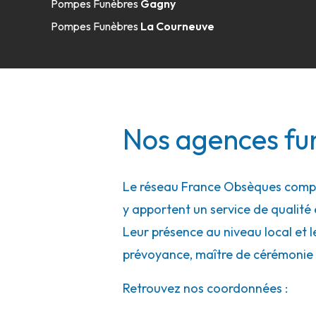
Pompes Funèbres
Gagny
01 48 37 15 60
Consulter l'agence
Pompes Funèbres
La Courneuve
A votre écoute 24h/24 7j/7
Pompes Funèbres Santilly - Drancy - 2
Nos agences fun
240 Route De Stalingrad
-
93700 Drancy
01 48 37 15 60
Consulter l'agence
Le réseau France Obsèques compte
A votre écoute 24h/24 7j/7
y apportent un service de qualité e
Leur présence au niveau local et l
Rebillon - Fontenay-sous-Bois - Stalin
prévoyance, maître de cérémonie 
6 Avenue De Stalingrad
Retrouvez nos coordonnées :
-
94120 Fontenay-sous-Bois
01 48 77 24 06
Consulter l'agence