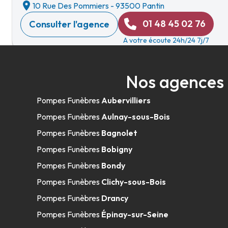
10 Rue Des Pommiers
-
93500 Pantin
01 48 45 02 76
Consulter l'agence
A votre écoute 24h/24 7j/7
Nos agences 
Rebillon - Montreuil
Pompes Funèbres
Aubervilliers
14 Ter Rue Galilée
-
93100 Montreuil
Pompes Funèbres
Aulnay-sous-Bois
01 42 87 16 74
Consulter l'agence
Pompes Funèbres
Bagnolet
A votre écoute 24h/24 7j/7
Pompes Funèbres
Bobigny
Pompes Funèbres
Bondy
Pompes Funèbres
Clichy-sous-Bois
Pompes Funèbres Santilly - Drancy - 2
Pompes Funèbres
Drancy
Pompes Funèbres
Épinay-sur-Seine
226 Route De Stalingrad
-
93700 Drancy