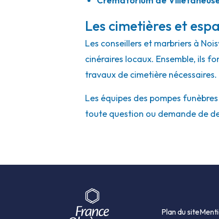
Crématorium de Villetaneuse 
Les cimetières et espa
Les conseillers et marbriers à Noi
cinéraires locaux. Ensemble, ils f
travaux de cimetière nécessaires.
Les équipes des pompes funèbres et
toute question ou demande de de
Plan du site
Menti