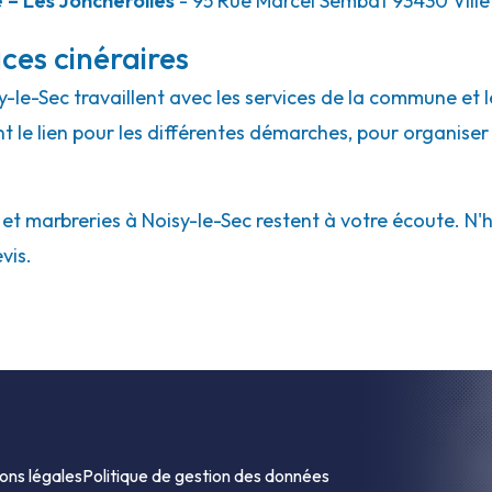
– Les Joncherolles
- 95 Rue Marcel Sembat 93430 Vill
ces cinéraires
sy-le-Sec travaillent avec les services de la commune et 
ont le lien pour les différentes démarches, pour organiser
 marbreries à Noisy-le-Sec restent à votre écoute. N'hés
vis.
ons légales
Politique de gestion des données