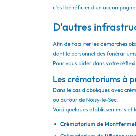
c'est bénéficier d'un accompagne
Pompes Funèbres Santilly - Aubervillier
D'autres infrastru
48 Rue Charles Tillon
-
93300 Aubervilliers
Afin de faciliter les démarches ob
01 43 52 01 47
Consulter l'agence
dont le personnel des funérarium
A votre écoute 24h/24 7j/7
Pour vous aider dans votre réflexi
Les crématoriums à pr
Dans le cas d'obsèques avec crémat
ou autour de Noisy-le-Sec.
Voici quelques établissements et l
Crématorium de Montfermei