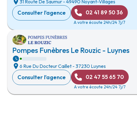
31 Route De Saumur
-
49490 Noyant-Villages
02 41 89 50 36
Consulter l'agence
A votre écoute 24h/24 7j/7
Pompes Funèbres Le Rouzic - Luynes
6 Rue Du Docteur Caillet
-
37230 Luynes
02 47 55 65 70
Consulter l'agence
A votre écoute 24h/24 7j/7