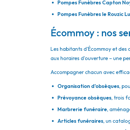
Pompes Funèbres Capton Noy
Pompes Funèbres le Rouzic L
Écommoy : nos ser
Les habitants d'Écommoy et des a
aux horaires d'ouverture – une pe
Accompagner chacun avec efficacité
Organisation d'obsèques
,
pou
Prévoyance obsèques
,
trois f
Marbrerie funéraire
,
aménager
Articles funéraires
,
un catalo