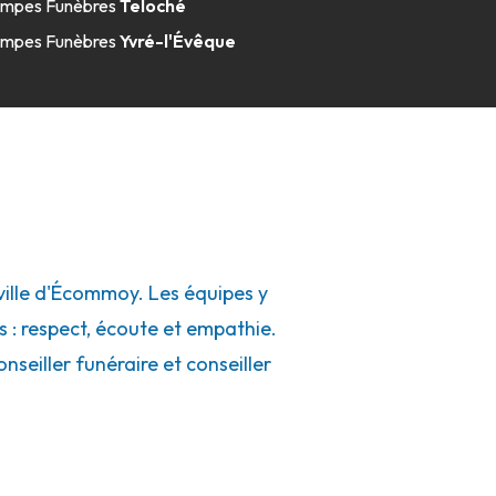
mpes Funèbres
Teloché
mpes Funèbres
Yvré-l'Évêque
ille d'Écommoy. Les équipes y
s : respect, écoute et empathie.
seiller funéraire et conseiller