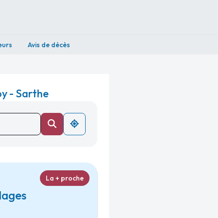
eurs
Avis de décès
y - Sarthe
La + proche
lages