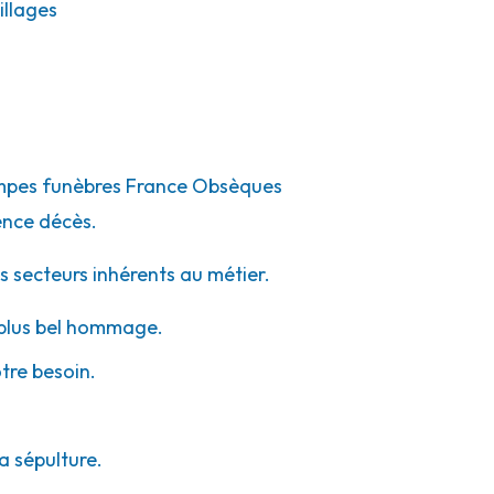
llages
pompes funèbres France Obsèques
ence décès.
s secteurs inhérents au métier.
e plus bel hommage.
otre besoin.
a sépulture.