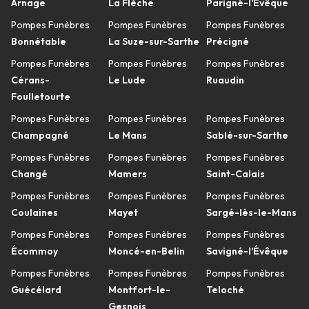
Arnage
La Flèche
Parigné-l'Évêque
Pompes Funèbres
Pompes Funèbres
Pompes Funèbres
Bonnétable
La Suze-sur-Sarthe
Précigné
Pompes Funèbres
Pompes Funèbres
Pompes Funèbres
Cérans-
Le Lude
Ruaudin
Foulletourte
Pompes Funèbres
Pompes Funèbres
Pompes Funèbres
Champagné
Le Mans
Sablé-sur-Sarthe
Pompes Funèbres
Pompes Funèbres
Pompes Funèbres
Changé
Mamers
Saint-Calais
Pompes Funèbres
Pompes Funèbres
Pompes Funèbres
Coulaines
Mayet
Sargé-lès-le-Mans
Pompes Funèbres
Pompes Funèbres
Pompes Funèbres
Écommoy
Moncé-en-Belin
Savigné-l'Évêque
Pompes Funèbres
Pompes Funèbres
Pompes Funèbres
Guécélard
Montfort-le-
Teloché
Gesnois