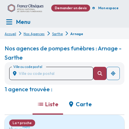
Demander un devis
Mon espace
Menu
Accueil
Nos Agences
Sarthe
Arnage
Nos agences de pompes funèbres : Arnage -
Sarthe
Ville ou code postal
1 agence trouvée :
Liste
Carte
La + proche