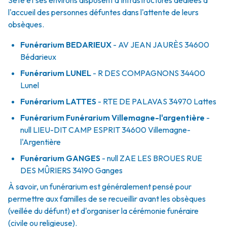
Sète et ses environs disposent d'infrastructures dédiées à
l'accueil des personnes défuntes dans l'attente de leurs
obsèques.
Funérarium
BEDARIEUX
- AV
JEAN JAURÈS
34600
Bédarieux
Funérarium
LUNEL
- R
DES COMPAGNONS
34400
Lunel
Funérarium
LATTES
- RTE
DE PALAVAS
34970
Lattes
Funérarium
Funérarium Villemagne-l'argentière
-
null
LIEU-DIT CAMP ESPRIT
34600
Villemagne-
l'Argentière
Funérarium
GANGES
- null
ZAE LES BROUES RUE
DES MÛRIERS
34190
Ganges
À savoir, un funérarium est généralement pensé pour
permettre aux familles de se recueillir avant les obsèques
(veillée du défunt) et d'organiser la cérémonie funéraire
(civile ou religieuse).