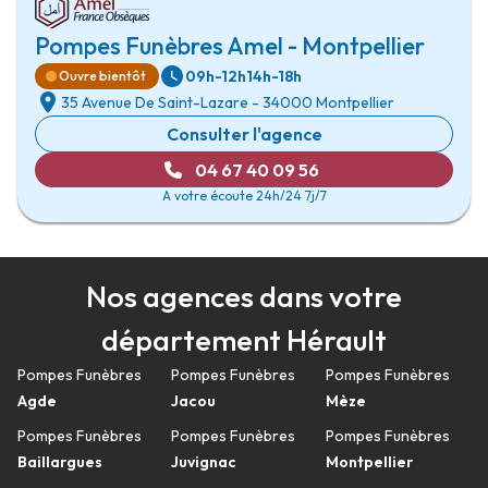
Pompes Funèbres Amel - Montpellier
09h-12h
14h-18h
Ouvre bientôt
35 Avenue De Saint-Lazare
-
34000 Montpellier
Consulter l'agence
04 67 40 09 56
A votre écoute 24h/24 7j/7
Nos agences dans votre
département Hérault
Pompes Funèbres
Pompes Funèbres
Pompes Funèbres
Agde
Jacou
Mèze
Pompes Funèbres
Pompes Funèbres
Pompes Funèbres
Baillargues
Juvignac
Montpellier