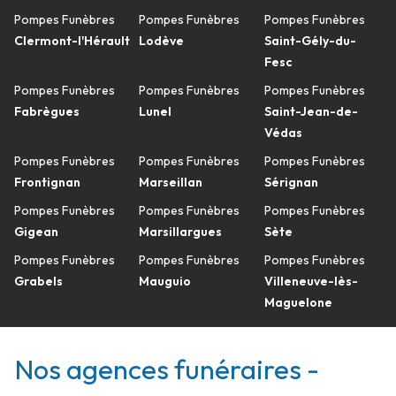
Pompes Funèbres
Pompes Funèbres
Pompes Funèbres
Clermont-l'Hérault
Lodève
Saint-Gély-du-
Fesc
Pompes Funèbres
Pompes Funèbres
Pompes Funèbres
Fabrègues
Lunel
Saint-Jean-de-
Védas
Pompes Funèbres
Pompes Funèbres
Pompes Funèbres
Frontignan
Marseillan
Sérignan
Pompes Funèbres
Pompes Funèbres
Pompes Funèbres
Gigean
Marsillargues
Sète
Pompes Funèbres
Pompes Funèbres
Pompes Funèbres
Grabels
Mauguio
Villeneuve-lès-
Maguelone
Nos agences funéraires -