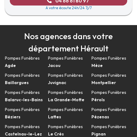
04 66 61 80 97
A votre écoute 24h/24 7j/7
Nos agences dans votre
département Hérault
Pompes Funèbres
Pompes Funèbres
Pompes Funèbres
Agde
Jacou
Mèze
Pompes Funèbres
Pompes Funèbres
Pompes Funèbres
Baillargues
Juvignac
Montpellier
Pompes Funèbres
Pompes Funèbres
Pompes Funèbres
Balaruc-les-Bains
La Grande-Motte
Pérols
Pompes Funèbres
Pompes Funèbres
Pompes Funèbres
Béziers
Lattes
Pézenas
Pompes Funèbres
Pompes Funèbres
Pompes Funèbres
Castelnau-le-Lez
Le Crès
Pignan