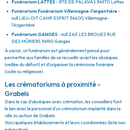
Funérarium
LATTES
- RTE
DE PALAVAS
34970
Lattes
Funérarium
Funérarium Villemagne-l'argentière
-
null
LIEU-DIT CAMP ESPRIT
34600
Villemagne-
l'Argentière
Funérarium
GANGES
- null
ZAE LES BROUES RUE
DES MÛRIERS
34190
Ganges
À savoir, un funérarium est généralement pensé pour
permettre aux familles de se recueillir avant les obsèques
(veillée du défunt) et d'organiser la cérémonie funéraire
(civile ou religieuse).
Les crématoriums à proximité -
Grabels
Dans le cas d'obsèques avec crémation, les conseillers font
le lien avec le personnel d'un crématorium implanté dans la
ville ou autour de Grabels.
Voici quelques établissements et leurs coordonnées (liste non
exhaustive).