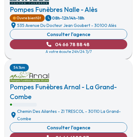
Pompes Funèbres Nalle - Alès
08h-12h
14h-18h
Ouvre bientôt
535 Avenue Du Docteur Jean Goubert
-
30100 Alès
Consulter l'agence
04 66 78 88 48
A votre écoute 24h/24 7j/7
54.1km
Pompes Funèbres Arnal - La Grand-
Combe
Chemin Des Ailantes
-
ZI TRESCOL
-
30110 La Grand-
Combe
Consulter l'agence