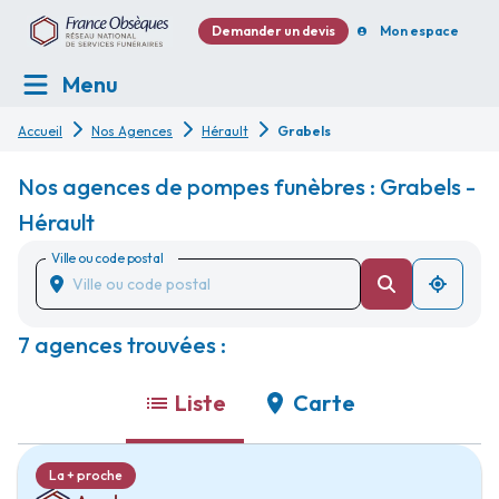
Demander un devis
Mon espace
Menu
Accueil
Nos Agences
Hérault
Grabels
Nos agences de pompes funèbres : Grabels -
Hérault
Ville ou code postal
7 agences trouvées :
Liste
Carte
La + proche