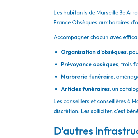
A votre écoute 24h/24 7j/7
Les habitants de Marseille 3e Arr
France Obsèques aux horaires d'o
Maison Comba - La Farlède
Accompagner chacun avec efficacité
122 Rue De La République
-
83210 La Farlède
Organisation d'obsèques
,
pou
04 94 33 00 21
Consulter l'agence
Prévoyance obsèques
,
trois f
A votre écoute 24h/24 7j/7
Marbrerie funéraire
,
aménager
Articles funéraires
,
un catalo
Les conseillers et conseillères à 
discrétion. Les solliciter, c'est 
D'autres infrastru