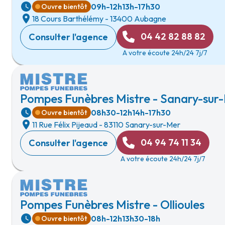
09h-12h
13h-17h30
Ouvre bientôt
18 Cours Barthélémy
-
13400 Aubagne
04 42 82 88 82
Consulter l'agence
A votre écoute 24h/24 7j/7
Pompes Funèbres Mistre - Sanary-sur
08h30-12h
14h-17h30
Ouvre bientôt
11 Rue Félix Pijeaud
-
83110 Sanary-sur-Mer
04 94 74 11 34
Consulter l'agence
A votre écoute 24h/24 7j/7
Pompes Funèbres Mistre - Ollioules
08h-12h
13h30-18h
Ouvre bientôt