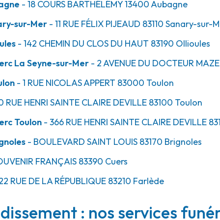
bagne
- 18 COURS BARTHÉLÉMY
13400
Aubagne
ary-sur-Mer
- 11 RUE FÉLIX PIJEAUD
83110
Sanary-sur-M
50.1km
ules
- 142 CHEMIN DU CLOS DU HAUT
83190
Ollioules
erc La Seyne-sur-Mer
- 2 AVENUE DU DOCTEUR MAZ
ulon
- 1 RUE NICOLAS APPERT
83000
Toulon
10 RUE HENRI SAINTE CLAIRE DEVILLE
83100
Toulon
erc Toulon
- 366 RUE HENRI SAINTE CLAIRE DEVILLE
83
gnoles
- BOULEVARD SAINT LOUIS
83170
Brignoles
51.4km
OUVENIR FRANÇAIS
83390
Cuers
122 RUE DE LA RÉPUBLIQUE
83210
Farlède
90 Cuers
dissement : nos services funé