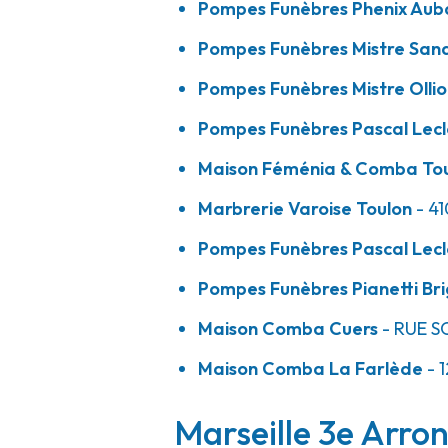
Pompes Funèbres Phenix Au
A votre écoute 24h/24 7j/7
Pompes Funèbres Mistre San
Pompes Funèbres Mistre Ollio
Pompes Funèbres Pianetti - Brignoles
Pompes Funèbres Pascal Lecl
08h30-12h
14h-17h45
Ouvre bientôt
Maison Féménia & Comba To
Boulevard Saint Louis
-
83170 Brignoles
04 87 79 05 54
Consulter l'agence
Marbrerie Varoise Toulon
- 4
A votre écoute 24h/24 7j/7
Pompes Funèbres Pascal Lecl
Pompes Funèbres Pianetti Bri
Maison Comba - Cuers
Maison Comba Cuers
- RUE S
08h30-12h
14h-18h
Ouvre bientôt
Maison Comba La Farlède
- 
Rue Souvenir Français
-
QUARTIER SAINT ROCH
-
833
04 94 28 60 95
Consulter l'agence
Marseille 3e Arron