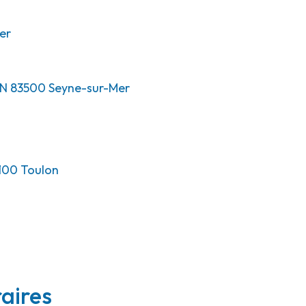
er
EN
83500
Seyne-sur-Mer
100
Toulon
raires