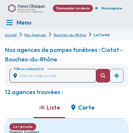
Demander un devis
Mon espace
Menu
Accueil
Nos Agences
Bouches-du-Rhône
La Ciotat
Nos agences de pompes funèbres : Ciotat -
Bouches-du-Rhône
Ville ou code postal
12 agences trouvées :
Liste
Carte
La + proche