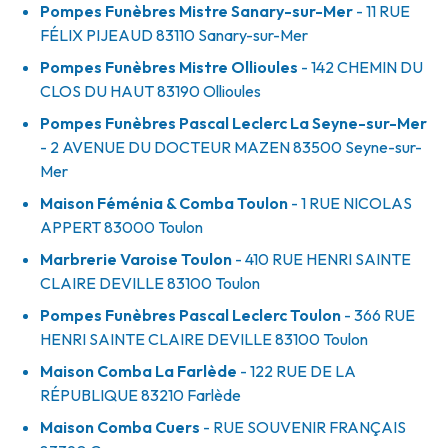
Pompes Funèbres Mistre Sanary-sur-Mer
- 11 RUE
FÉLIX PIJEAUD
83110
Sanary-sur-Mer
Pompes Funèbres Mistre Ollioules
- 142 CHEMIN DU
CLOS DU HAUT
83190
Ollioules
Pompes Funèbres Pascal Leclerc La Seyne-sur-Mer
- 2 AVENUE DU DOCTEUR MAZEN
83500
Seyne-sur-
Mer
Maison Féménia & Comba Toulon
- 1 RUE NICOLAS
APPERT
83000
Toulon
Marbrerie Varoise Toulon
- 410 RUE HENRI SAINTE
CLAIRE DEVILLE
83100
Toulon
Pompes Funèbres Pascal Leclerc Toulon
- 366 RUE
HENRI SAINTE CLAIRE DEVILLE
83100
Toulon
Maison Comba La Farlède
- 122 RUE DE LA
RÉPUBLIQUE
83210
Farlède
Maison Comba Cuers
- RUE SOUVENIR FRANÇAIS