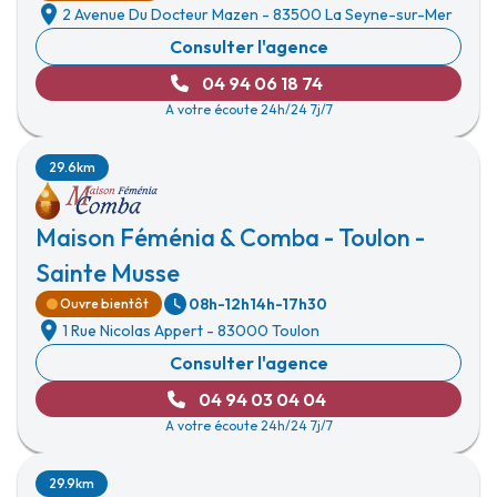
2 Avenue Du Docteur Mazen
-
83500 La Seyne-sur-Mer
Consulter l'agence
04 94 06 18 74
A votre écoute 24h/24 7j/7
29.6km
Maison Féménia & Comba - Toulon -
Sainte Musse
08h-12h
14h-17h30
Ouvre bientôt
1 Rue Nicolas Appert
-
83000 Toulon
Consulter l'agence
04 94 03 04 04
A votre écoute 24h/24 7j/7
29.9km