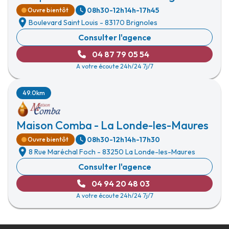
08h30-12h
14h-17h45
Ouvre bientôt
Boulevard Saint Louis
-
83170 Brignoles
Consulter l'agence
04 87 79 05 54
A votre écoute 24h/24 7j/7
49.0km
Maison Comba - La Londe-les-Maures
08h30-12h
14h-17h30
Ouvre bientôt
8 Rue Maréchal Foch
-
83250 La Londe-les-Maures
Consulter l'agence
04 94 20 48 03
A votre écoute 24h/24 7j/7