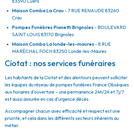
83390
Cuers
Maison Comba La Crau
- 7 RUE RENAUDE
83260
Crau
Pompes Funèbres Pianetti Brignoles
- BOULEVARD
SAINT LOUIS
83170
Brignoles
Maison Comba La londe-les-maures
- 8 RUE
MARÉCHAL FOCH
83250
Londe-les-Maures
Ciotat : nos services funéraires
Les habitants de la Ciotat et des alentours peuvent solliciter
les équipes du réseau de pompes funèbres France Obsèques
aux horaires d'ouverture – une permanence 24h/24 et 7j/7
est aussi assurée en cas d'urgence décès.
Accompagner chacun avec efficacité et respect est une
priorité, et cela dans les différents secteurs inhérents au
métier.