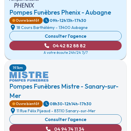
Pompes Funèbres Phenix - Aubagne
09h-12h
13h-17h30
Ouvre bientôt
18 Cours Barthélémy
-
13400 Aubagne
Consulter l'agence
04 42 82 88 82
A votre écoute 24h/24 7j/7
19.1km
Pompes Funèbres Mistre - Sanary-sur-
Mer
08h30-12h
14h-17h30
Ouvre bientôt
11 Rue Félix Pijeaud
-
83110 Sanary-sur-Mer
Consulter l'agence
04 94 74 11 34