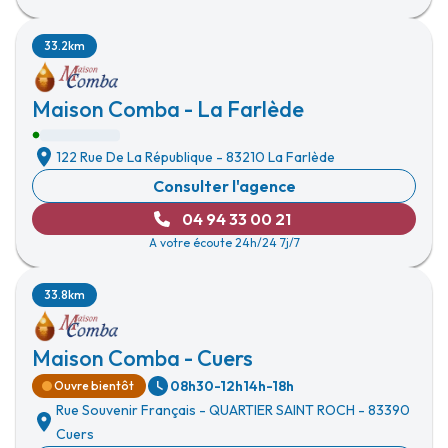
33.2km
Maison Comba - La Farlède
122 Rue De La République
-
83210 La Farlède
Consulter l'agence
04 94 33 00 21
A votre écoute 24h/24 7j/7
33.8km
Maison Comba - Cuers
08h30-12h
14h-18h
Ouvre bientôt
Rue Souvenir Français
-
QUARTIER SAINT ROCH
-
83390
Cuers