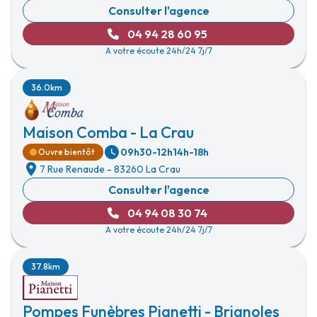
Consulter l'agence
04 94 28 60 95
A votre écoute 24h/24 7j/7
36.0km
Maison Comba - La Crau
09h30-12h
14h-18h
Ouvre bientôt
7 Rue Renaude
-
83260 La Crau
Consulter l'agence
04 94 08 30 74
A votre écoute 24h/24 7j/7
37.8km
Pompes Funèbres Pianetti - Brignoles