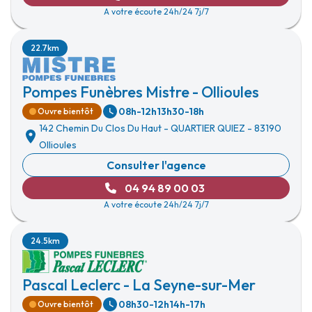
A votre écoute 24h/24 7j/7
22.7km
Pompes Funèbres Mistre - Ollioules
08h-12h
13h30-18h
Ouvre bientôt
142 Chemin Du Clos Du Haut
-
QUARTIER QUIEZ
-
83190
Ollioules
Consulter l'agence
04 94 89 00 03
A votre écoute 24h/24 7j/7
24.5km
Pascal Leclerc - La Seyne-sur-Mer
08h30-12h
14h-17h
Ouvre bientôt