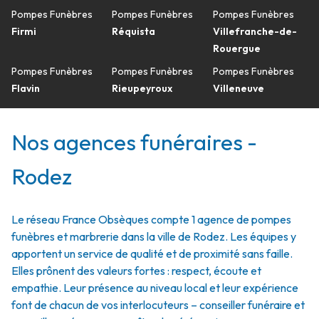
Pompes Funèbres
Pompes Funèbres
Pompes Funèbres
Firmi
Réquista
Villefranche-de-
Rouergue
Pompes Funèbres
Pompes Funèbres
Pompes Funèbres
Flavin
Rieupeyroux
Villeneuve
Nos agences funéraires -
Rodez
Le réseau France Obsèques compte 1 agence de pompes
funèbres et marbrerie dans la ville de Rodez. Les équipes y
apportent un service de qualité et de proximité sans faille.
Elles prônent des valeurs fortes : respect, écoute et
empathie. Leur présence au niveau local et leur expérience
font de chacun de vos interlocuteurs – conseiller funéraire et