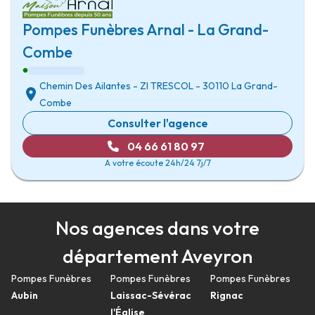
Pompes Funèbres Arnal - La Grand-
Combe
Chemin Des Ailantes
-
ZI TRESCOL
-
30110 La Grand-
Combe
Consulter l'agence
04 66 61 80 97
A votre écoute 24h/24 7j/7
Nos agences dans votre
département Aveyron
Pompes Funèbres
Pompes Funèbres
Pompes Funèbres
Aubin
Laissac-Sévérac
Rignac
l'Église