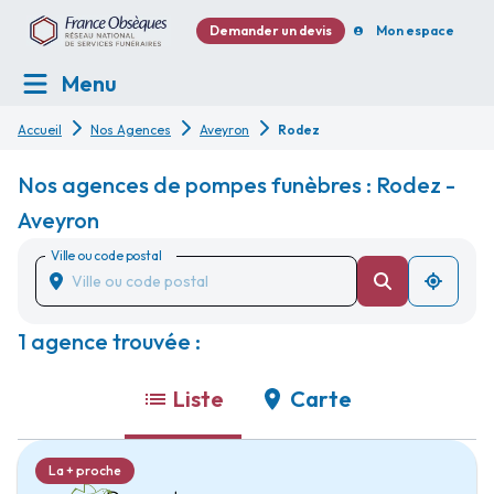
Demander un devis
Mon espace
Menu
Accueil
Nos Agences
Aveyron
Rodez
Nos agences de pompes funèbres : Rodez -
Aveyron
Ville ou code postal
1 agence trouvée :
Liste
Carte
La + proche