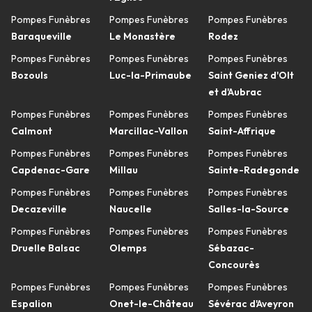
Pompes Funèbres
Pompes Funèbres
Pompes Funèbres
Baraqueville
Le Monastère
Rodez
Pompes Funèbres
Pompes Funèbres
Pompes Funèbres
Bozouls
Luc-la-Primaube
Saint Geniez d'Olt
et d'Aubrac
Pompes Funèbres
Pompes Funèbres
Pompes Funèbres
Calmont
Marcillac-Vallon
Saint-Affrique
Pompes Funèbres
Pompes Funèbres
Pompes Funèbres
Capdenac-Gare
Millau
Sainte-Radegonde
Pompes Funèbres
Pompes Funèbres
Pompes Funèbres
Decazeville
Naucelle
Salles-la-Source
Pompes Funèbres
Pompes Funèbres
Pompes Funèbres
Druelle Balsac
Olemps
Sébazac-
Concourès
Pompes Funèbres
Pompes Funèbres
Pompes Funèbres
Espalion
Onet-le-Château
Sévérac d'Aveyron