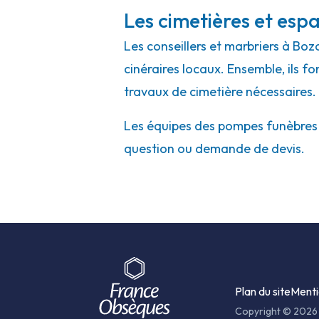
Les cimetières et espa
Les conseillers et marbriers à Boz
cinéraires locaux. Ensemble, ils f
travaux de cimetière nécessaires.
Les équipes des pompes funèbres et
question ou demande de devis.
Plan du site
Menti
Copyright © 2026