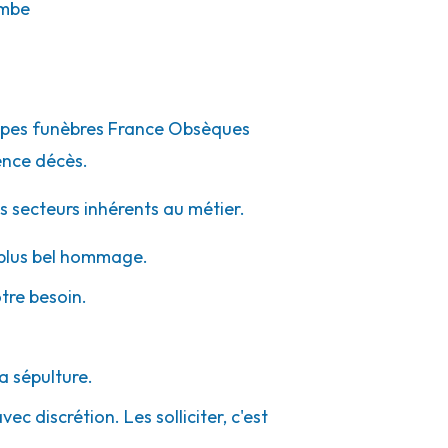
mbe
pompes funèbres France Obsèques
ence décès.
s secteurs inhérents au métier.
e plus bel hommage.
otre besoin.
a sépulture.
c discrétion. Les solliciter, c'est