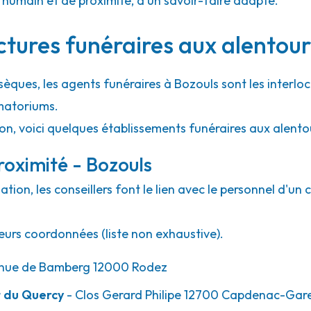
umain et de proximité, d'un savoir-faire adapté.
ctures funéraires aux alentour
sèques, les agents funéraires à Bozouls sont les interlo
matoriums.
ion, voici quelques établissements funéraires aux alento
oximité - Bozouls
ion, les conseillers font le lien avec le personnel d'un 
eurs coordonnées (liste non exhaustive).
nue de Bamberg 12000 Rodez
 du Quercy
- Clos Gerard Philipe 12700 Capdenac-Gar