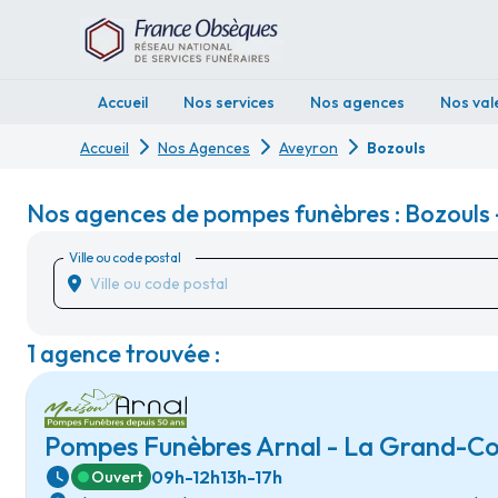
Accueil
Nos services
Nos agences
Nos val
Accueil
Nos Agences
Aveyron
Bozouls
Nos agences de pompes funèbres : Bozouls 
Ville ou code postal
1 agence trouvée :
Pompes Funèbres Arnal - La Grand-C
09h-12h
13h-17h
Ouvert