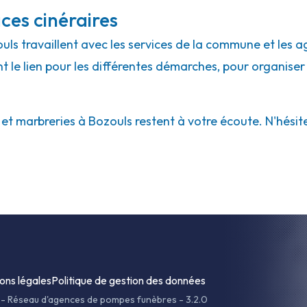
ces cinéraires
ouls travaillent avec les services de la commune et les a
ont le lien pour les différentes démarches, pour organiser
 marbreries à Bozouls restent à votre écoute. N'hésitez
ons légales
Politique de gestion des données
-
Réseau d'agences de pompes funèbres - 3.2.0