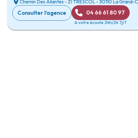
Chemin Des Ailantes
-
ZI TRESCOL
-
30110 La Grand-
04 66 61 80 97
Consulter l'agence
A votre écoute 24h/24 7j/7