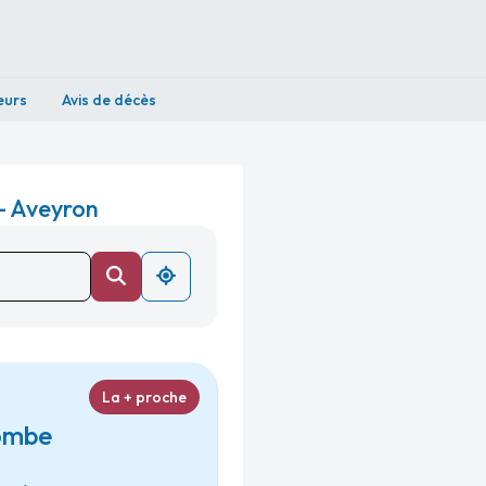
eurs
Avis de décès
- Aveyron
La + proche
ombe