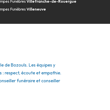
mpes Funèbres
Villefranche-de-Rouergue
mpes Funèbres
Villeneuve
e de Bozouls. Les équipes y
s : respect, écoute et empathie.
seiller funéraire et conseiller