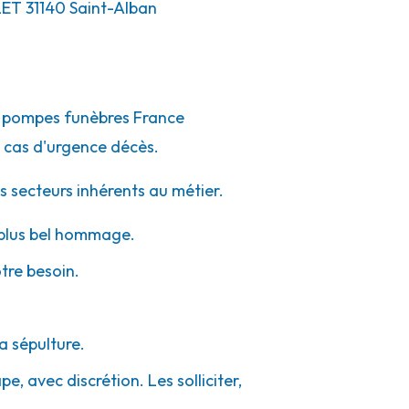
LET
31140
Saint-Alban
de pompes funèbres France
 cas d'urgence décès.
s secteurs inhérents au métier.
e plus bel hommage.
otre besoin.
a sépulture.
e, avec discrétion. Les solliciter,