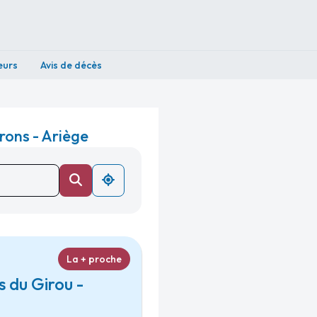
eurs
Avis de décès
rons - Ariège
La + proche
 du Girou -