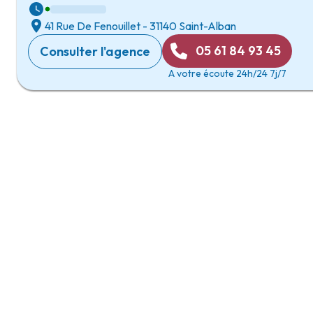
41 Rue De Fenouillet
-
31140 Saint-Alban
05 61 84 93 45
Consulter l'agence
A votre écoute 24h/24 7j/7