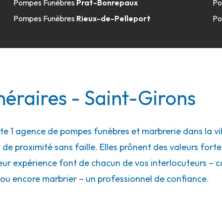
Pompes Funèbres
Prat-Bonrepaux
Po
Pompes Funèbres
Rieux-de-Pelleport
Po
éraires - Saint-Girons
 1 agence de pompes funèbres et marbrerie dans la vill
 de proximité sans faille. Elles prônent des valeurs forte
eur expérience font de chacun de vos interlocuteurs – con
ou encore marbrier – un professionnel de confiance.