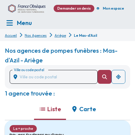
Demander un devis
Mon espace
Menu
Accueil
Nos Agences
Ariège
Le Mas-d'Azil
Nos agences de pompes funèbres : Mas-
d'Azil - Ariège
Ville ou code postal
1 agence trouvée :
Liste
Carte
La + proche