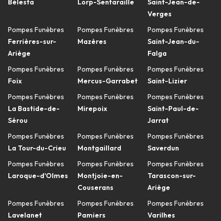
Bélesta
Lorp-Sentaraille
Saint-Jean-de-
Verges
Pompes Funèbres
Pompes Funèbres
Pompes Funèbres
Ferrières-sur-
Mazères
Saint-Jean-du-
Ariège
Falga
Pompes Funèbres
Pompes Funèbres
Pompes Funèbres
Foix
Mercus-Garrabet
Saint-Lizier
Pompes Funèbres
Pompes Funèbres
Pompes Funèbres
La Bastide-de-
Mirepoix
Saint-Paul-de-
Sérou
Jarrat
Pompes Funèbres
Pompes Funèbres
Pompes Funèbres
La Tour-du-Crieu
Montgaillard
Saverdun
Pompes Funèbres
Pompes Funèbres
Pompes Funèbres
Laroque-d'Olmes
Montjoie-en-
Tarascon-sur-
Couserans
Ariège
Pompes Funèbres
Pompes Funèbres
Pompes Funèbres
Lavelanet
Pamiers
Varilhes