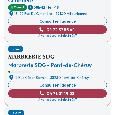
Cimetière
08h-12h
14h-18h
Ouvert
18-22 Rue Du Cimetière
-
69100 Villeurbanne
Consulter l'agence
04 72 37 55 64
A votre écoute 24h/24 7j/7
15.1km
Marbrerie SDG - Pont-de-Chéruy
15 Rue César Sornin
-
38230 Pont-de-Chéruy
Consulter l'agence
04 78 31 49 03
A votre écoute 24h/24 7j/7
16.2km