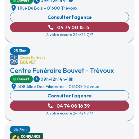
09h-12h
14h-18h
Ouvert
1 Rue Du Bois
-
01600 Trévoux
Consulter l'agence
04 74 00 15 15
A votre écoute 24h/24 7j/7
25.3km
Centre Funéraire Bouvet - Trévoux
09h-12h
14h-18h
Ouvert
508 Allée Des Filieristes
-
01600 Trévoux
Consulter l'agence
04 74 08 16 39
A votre écoute 24h/24 7j/7
36.7km