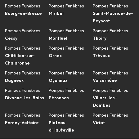
Pompes Funèbres
Pompes Funèbres
Pompes Funèbres
Bourg-en-Bresse
Miribel
Saint-Maurice-de-
Beynost
Pompes Funèbres
Pompes Funèbres
Pompes Funèbres
Cessy
Montluel
Thoiry
Pompes Funèbres
Pompes Funèbres
Pompes Funèbres
Châtillon-sur-
Ornex
Trévoux
Chalaronne
Pompes Funèbres
Pompes Funèbres
Pompes Funèbres
Dagneux
Oyonnax
Valserhône
Pompes Funèbres
Pompes Funèbres
Pompes Funèbres
Divonne-les-Bains
Péronnas
Villars-les-
Dombes
Pompes Funèbres
Pompes Funèbres
Pompes Funèbres
Ferney-Voltaire
Plateau
Viriat
d'Hauteville