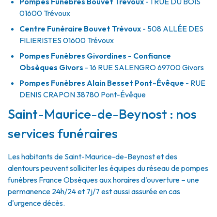
Pompes Funèbres Bouvet Trévoux
- 1 RUE DU BOIS
01600
Trévoux
Centre Funéraire Bouvet Trévoux
- 508 ALLÉE DES
FILIERISTES
01600
Trévoux
Pompes Funèbres Givordines - Confiance
Obsèques Givors
- 16 RUE SALENGRO
69700
Givors
Pompes Funèbres Alain Besset Pont-Évêque
- RUE
DENIS CRAPON
38780
Pont-Évêque
Saint-Maurice-de-Beynost : nos
services funéraires
Les habitants de Saint-Maurice-de-Beynost et des
alentours peuvent solliciter les équipes du réseau de pompes
funèbres France Obsèques aux horaires d'ouverture – une
permanence 24h/24 et 7j/7 est aussi assurée en cas
d'urgence décès.