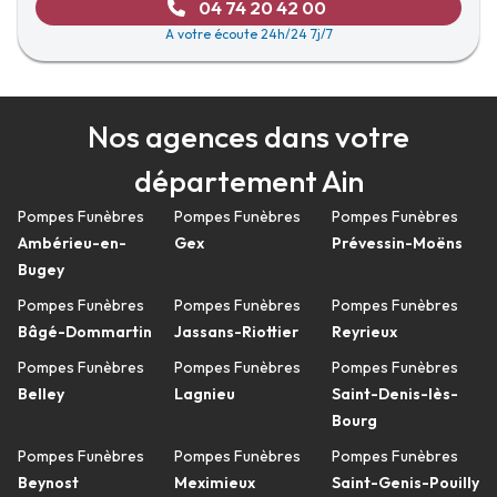
04 74 20 42 00
A votre écoute 24h/24 7j/7
Nos agences dans votre
département Ain
Pompes Funèbres
Pompes Funèbres
Pompes Funèbres
Ambérieu-en-
Gex
Prévessin-Moëns
Bugey
Pompes Funèbres
Pompes Funèbres
Pompes Funèbres
Bâgé-Dommartin
Jassans-Riottier
Reyrieux
Pompes Funèbres
Pompes Funèbres
Pompes Funèbres
Belley
Lagnieu
Saint-Denis-lès-
Bourg
Pompes Funèbres
Pompes Funèbres
Pompes Funèbres
Beynost
Meximieux
Saint-Genis-Pouilly