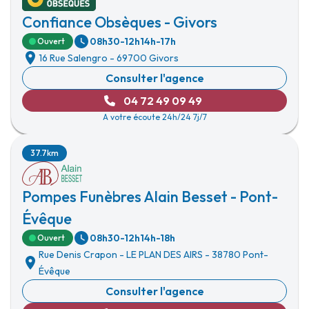
Confiance Obsèques - Givors
08h30-12h
14h-17h
Ouvert
16 Rue Salengro
-
69700 Givors
Consulter l'agence
04 72 49 09 49
A votre écoute 24h/24 7j/7
37.7km
Pompes Funèbres Alain Besset - Pont-
Évêque
08h30-12h
14h-18h
Ouvert
Rue Denis Crapon
-
LE PLAN DES AIRS
-
38780 Pont-
Évêque
Consulter l'agence