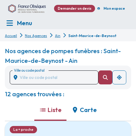
Demander un devis
Mon espace
Menu
Accueil
Nos Agences
Ain
Saint-Maurice-de-Beynost
Nos agences de pompes funèbres : Saint-
Maurice-de-Beynost - Ain
Ville ou code postal
12 agences trouvées :
Liste
Carte
La + proche