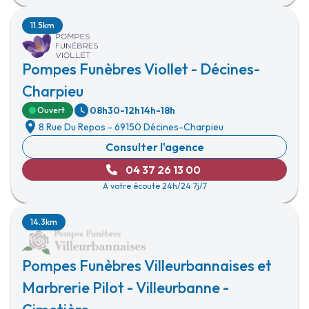
11.5km
Pompes Funèbres Viollet - Décines-
Charpieu
08h30-12h
14h-18h
Ouvert
8 Rue Du Repos
-
69150 Décines-Charpieu
Consulter l'agence
04 37 26 13 00
A votre écoute 24h/24 7j/7
14.3km
Pompes Funèbres Villeurbannaises et
Marbrerie Pilot - Villeurbanne -