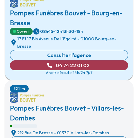
Pompes Funèbres Bouvet - Bourg-en-
Bresse
08h45-12h
13h30-18h
Ouvert
17 Et 17 Bis Avenue De L'Egalité
-
01000 Bourg-en-
Bresse
Consulter l'agence
04 74 22 01 02
A votre écoute 24h/24 7j/7
32.1km
Pompes Funèbres Bouvet - Villars-les-
Dombes
219 Rue De Bresse
-
01330 Villars-les-Dombes