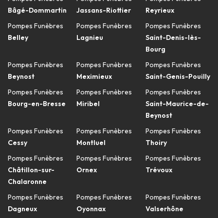
Bâgé-Dommartin
Jassans-Riottier
Reyrieux
Pompes Funèbres
Pompes Funèbres
Pompes Funèbres
Belley
Lagnieu
Saint-Denis-lès-
Bourg
Pompes Funèbres
Pompes Funèbres
Pompes Funèbres
Beynost
Meximieux
Saint-Genis-Pouilly
Pompes Funèbres
Pompes Funèbres
Pompes Funèbres
Bourg-en-Bresse
Miribel
Saint-Maurice-de-
Beynost
Pompes Funèbres
Pompes Funèbres
Pompes Funèbres
Cessy
Montluel
Thoiry
Pompes Funèbres
Pompes Funèbres
Pompes Funèbres
Châtillon-sur-
Ornex
Trévoux
Chalaronne
Pompes Funèbres
Pompes Funèbres
Pompes Funèbres
Dagneux
Oyonnax
Valserhône