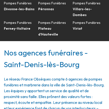
Pompes Funèbres
Pompes Funèbres
Pompes Funèbres
Divonne-les-Bains
Péronnas
Villars-les-
Dombes
Pompes Funèbres
Pompes Funèbres
Pompes Funèbres
Ferney-Voltaire
Plateau
Viriat
d'Hauteville
Nos agences funéraires -
Saint-Denis-lès-Bourg
Le réseau France Obsèques compte 6 agences de pompes
funèbres et marbrerie dans la ville de Saint-Denis-lès-Bourg.
Les équipes y apportent un service de qualité et de
proximité sans faille. Elles prônent des valeurs fortes :
respect, écoute et empathie. Leur présence au niveau local
et leur expérience font de chacun de vos interlocuteurs –