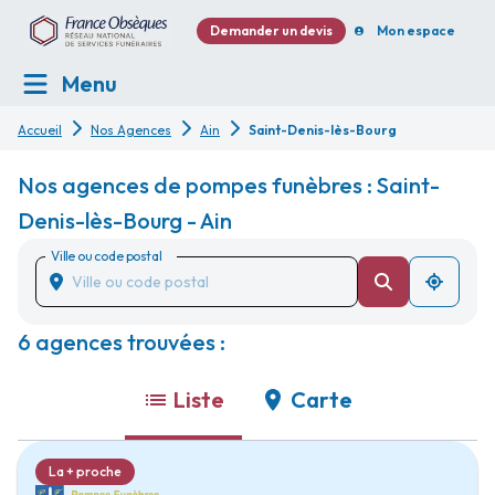
Demander un devis
Mon espace
Menu
Accueil
Nos Agences
Ain
Saint-Denis-lès-Bourg
Nos agences de pompes funèbres : Saint-
Denis-lès-Bourg - Ain
Ville ou code postal
6 agences trouvées :
Liste
Carte
La + proche