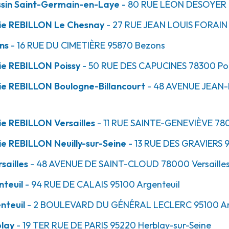
ssin Saint-Germain-en-Laye
- 80 RUE LÉON DESOYER
ie REBILLON Le Chesnay
- 27 RUE JEAN LOUIS FORAIN
9.9km
ns
- 16 RUE DU CIMETIÈRE
95870
Bezons
e REBILLON Poissy
- 50 RUE DES CAPUCINES
78300
Po
e REBILLON Boulogne-Billancourt
- 48 AVENUE JEAN
e REBILLON Versailles
- 11 RUE SAINTE-GENEVIÈVE
78
10.0km
e REBILLON Neuilly-sur-Seine
- 13 RUE DES GRAVIERS
9
Calais
sailles
- 48 AVENUE DE SAINT-CLOUD
78000
Versaille
teuil
- 94 RUE DE CALAIS
95100
Argenteuil
nteuil
- 2 BOULEVARD DU GÉNÉRAL LECLERC
95100
Ar
blay
- 19 TER RUE DE PARIS
95220
Herblay-sur-Seine