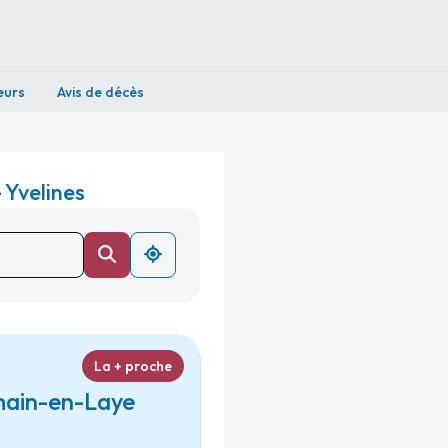
eurs
Avis de décès
 Yvelines
La + proche
rmain-en-Laye