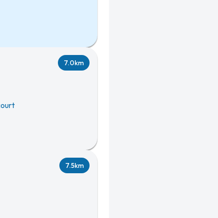
7.0km
ourt
7.5km