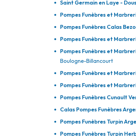
Saint Germain en Laye - Dou
Pompes Funèbres et Marbrer
Pompes Funèbres Cunault - Versailles
Pompes Funèbres Calas Bezo
Pompes Funèbres et Marbreri
48 Avenue De Saint-Cloud
-
78000 Versailles
Pompes Funèbres et Marbreri
01 30 83 98 40
Consulter l'agence
Boulogne-Billancourt
A votre écoute 24h/24 7j/7
Pompes Funèbres et Marbreri
Pompes Funèbres et Marbreri
Pompes Funèbres Calas - Argenteuil - 
Pompes Funèbres Cunault Ver
94 Rue De Calais
-
95100 Argenteuil
Calas Pompes Funèbres Argen
01 39 61 15 72
Consulter l'agence
Pompes Funèbres Turpin Arge
A votre écoute 24h/24 7j/7
Pompes Funèbres Turpin Her