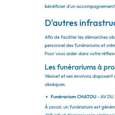
bénéficier d'un accompagnement h
Pompes Funèbres Calas - Argenteuil 
D'autres infrastru
47 Rue De Maully
-
95100 Argenteuil
01 34 10 34 12
Consulter l'agence
Afin de faciliter les démarches ob
A votre écoute 24h/24 7j/7
personnel des funérariums et cré
Pour vous aider dans votre réflexi
Les funérariums à pro
Vésinet et ses environs disposent 
obsèques.
Funérarium
CHATOU
- AV
DU 
À savoir, un funérarium est généra