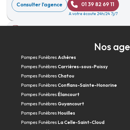
01 39 82 69 11
Consulter l'agence
A votre écoute 24h/24 7j/7
Rebillon - Poissy - Bréant
Nos age
50 Rue Des Capucines
-
78300 Poissy
Pompes Funèbres
Achères
01 39 65 00 93
Consulter l'agence
Pompes Funèbres
Carrières-sous-Poissy
A votre écoute 24h/24 7j/7
Pompes Funèbres
Chatou
Pompes Funèbres
Conflans-Sainte-Honorine
Pompes Funèbres
Élancourt
Rebillon - Boulogne
Pompes Funèbres
Guyancourt
Pompes Funèbres
Houilles
48 Avenue Jean-Baptiste Clément
-
92100 Boulogne-Bi
Pompes Funèbres
La Celle-Saint-Cloud
01 46 04 66 12
Consulter l'agence