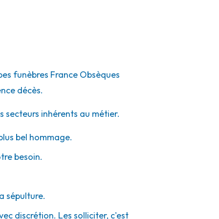
ompes funèbres France Obsèques
ence décès.
s secteurs inhérents au métier.
e plus bel hommage.
otre besoin.
a sépulture.
c discrétion. Les solliciter, c'est