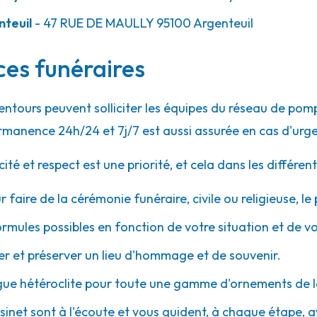
10.1km
teuil
- 47 RUE DE MAULLY
95100
Argenteuil
 Général Leclerc
ices funéraires
lentours peuvent solliciter les équipes du réseau de p
rmanence 24h/24 et 7j/7 est aussi assurée en cas d'urg
 et respect est une priorité, et cela dans les différent
11.2km
r faire de la cérémonie funéraire, civile ou religieuse, l
ormules possibles en fonction de votre situation et de v
 et préserver un lieu d'hommage et de souvenir.
gue hétéroclite pour toute une gamme d'ornements de l
ésinet sont à l'écoute et vous guident, à chaque étape, ave
13.1km