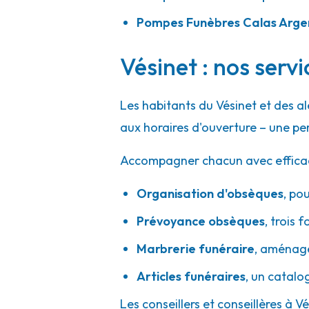
Pompes Funèbres Calas Argen
Pompes Funèbres Turpin - Argenteuil -
Vésinet : nos serv
2 Boulevard Du Général Leclerc
-
95100 Argenteuil
01 30 25 09 20
Consulter l'agence
Les habitants du Vésinet et des a
A votre écoute 24h/24 7j/7
aux horaires d'ouverture – une pe
Accompagner chacun avec efficacité
Pompes Funèbres Turpin - Herblay
Organisation d'obsèques
,
pou
Prévoyance obsèques
,
trois f
19 Ter Rue De Paris
-
95220 Herblay-sur-Seine
01 39 31 49 80
Consulter l'agence
Marbrerie funéraire
,
aménager
A votre écoute 24h/24 7j/7
Articles funéraires
,
un catalo
Les conseillers et conseillères à V