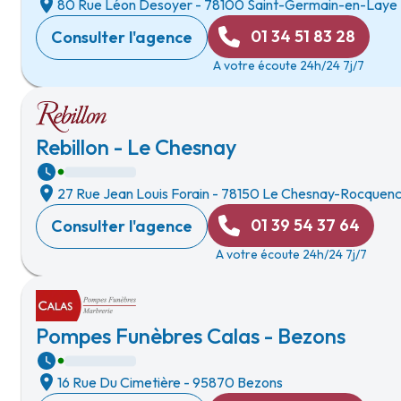
80 Rue Léon Desoyer
-
78100 Saint-Germain-en-Laye
01 34 51 83 28
Consulter l'agence
A votre écoute 24h/24 7j/7
Rebillon - Le Chesnay
27 Rue Jean Louis Forain
-
78150 Le Chesnay-Rocquenc
01 39 54 37 64
Consulter l'agence
A votre écoute 24h/24 7j/7
Pompes Funèbres Calas - Bezons
16 Rue Du Cimetière
-
95870 Bezons