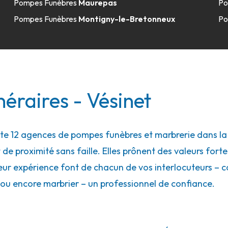
Pompes Funèbres
Maurepas
Po
Pompes Funèbres
Montigny-le-Bretonneux
Po
9.5km
éraires - Vésinet
 12 agences de pompes funèbres et marbrerie dans la vi
9.8km
 de proximité sans faille. Elles prônent des valeurs forte
eur expérience font de chacun de vos interlocuteurs – con
ou encore marbrier – un professionnel de confiance.