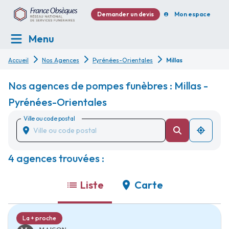
Demander un devis
Mon espace
Menu
Accueil
Nos Agences
Pyrénées-Orientales
Millas
Nos agences de pompes funèbres : Millas -
Pyrénées-Orientales
Ville ou code postal
4 agences trouvées :
Liste
Carte
La + proche