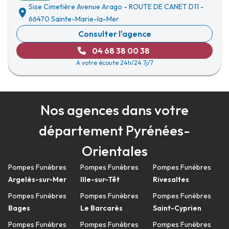
Sise Cimetière Avenue Arago
-
ROUTE DE CANET D11
-
66470 Sainte-Marie-la-Mer
Consulter l'agence
04 68 38 00 38
A votre écoute 24h/24 7j/7
Nos agences dans votre
département Pyrénées-
Orientales
Pompes Funèbres
Pompes Funèbres
Pompes Funèbres
Argelès-sur-Mer
Ille-sur-Têt
Rivesaltes
Pompes Funèbres
Pompes Funèbres
Pompes Funèbres
Bages
Le Barcarès
Saint-Cyprien
Pompes Funèbres
Pompes Funèbres
Pompes Funèbres