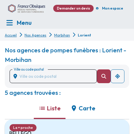
Demander un devis
Mon espace
Menu
Accueil
Nos Agences
Morbihan
Lorient
Nos agences de pompes funèbres : Lorient -
Morbihan
Ville ou code postal
5 agences trouvées :
Liste
Carte
La + proche