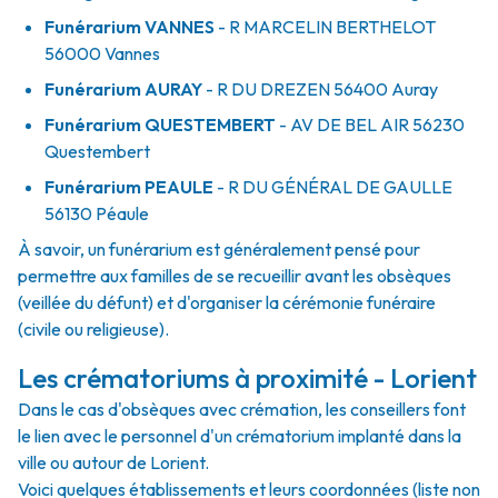
Funérarium
VANNES
- R
MARCELIN BERTHELOT
56000
Vannes
Funérarium
AURAY
- R
DU DREZEN
56400
Auray
Funérarium
QUESTEMBERT
- AV
DE BEL AIR
56230
Questembert
Funérarium
PEAULE
- R
DU GÉNÉRAL DE GAULLE
56130
Péaule
À savoir, un funérarium est généralement pensé pour
permettre aux familles de se recueillir avant les obsèques
(veillée du défunt) et d'organiser la cérémonie funéraire
(civile ou religieuse).
Les crématoriums à proximité - Lorient
Dans le cas d'obsèques avec crémation, les conseillers font
le lien avec le personnel d'un crématorium implanté dans la
ville ou autour de Lorient.
Voici quelques établissements et leurs coordonnées (liste non