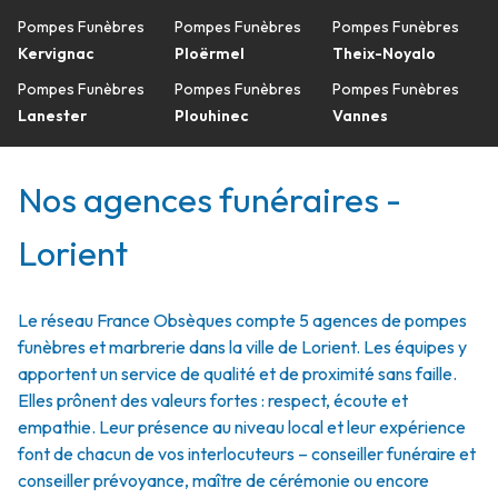
Pompes Funèbres
Pompes Funèbres
Pompes Funèbres
Kervignac
Ploërmel
Theix-Noyalo
Pompes Funèbres
Pompes Funèbres
Pompes Funèbres
Lanester
Plouhinec
Vannes
Nos agences funéraires -
Lorient
Le réseau France Obsèques compte 5 agences de pompes
funèbres et marbrerie dans la ville de Lorient. Les équipes y
apportent un service de qualité et de proximité sans faille.
Elles prônent des valeurs fortes : respect, écoute et
empathie. Leur présence au niveau local et leur expérience
font de chacun de vos interlocuteurs – conseiller funéraire et
conseiller prévoyance, maître de cérémonie ou encore