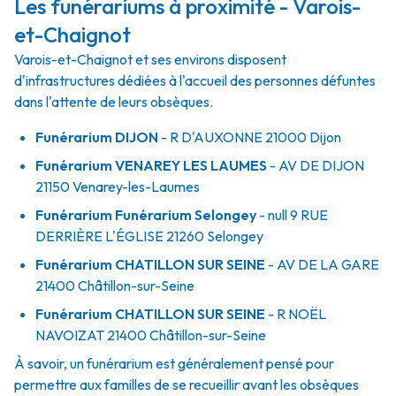
Les funérariums à proximité - Varois-
et-Chaignot
Varois-et-Chaignot et ses environs disposent
d'infrastructures dédiées à l'accueil des personnes défuntes
dans l'attente de leurs obsèques.
Funérarium
DIJON
- R
D'AUXONNE
21000
Dijon
Funérarium
VENAREY LES LAUMES
- AV
DE DIJON
21150
Venarey-les-Laumes
Funérarium
Funérarium Selongey
- null
9 RUE
DERRIÈRE L'ÉGLISE
21260
Selongey
Funérarium
CHATILLON SUR SEINE
- AV
DE LA GARE
21400
Châtillon-sur-Seine
Funérarium
CHATILLON SUR SEINE
- R
NOËL
NAVOIZAT
21400
Châtillon-sur-Seine
À savoir, un funérarium est généralement pensé pour
permettre aux familles de se recueillir avant les obsèques