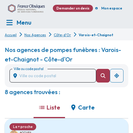
Demander un devis
Mon espace
Menu
Accueil
Nos Agences
Côte-d'Or
Varois-et-Chaignot
Nos agences de pompes funèbres : Varois-
et-Chaignot - Côte-d'Or
Ville ou code postal
8 agences trouvées :
Liste
Carte
La + proche