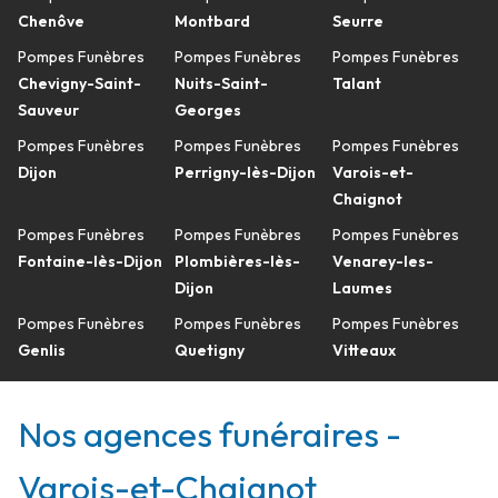
Chenôve
Montbard
Seurre
Pompes Funèbres
Pompes Funèbres
Pompes Funèbres
Chevigny-Saint-
Nuits-Saint-
Talant
Sauveur
Georges
Pompes Funèbres
Pompes Funèbres
Pompes Funèbres
Dijon
Perrigny-lès-Dijon
Varois-et-
Chaignot
Pompes Funèbres
Pompes Funèbres
Pompes Funèbres
Fontaine-lès-Dijon
Plombières-lès-
Venarey-les-
Dijon
Laumes
Pompes Funèbres
Pompes Funèbres
Pompes Funèbres
Genlis
Quetigny
Vitteaux
Nos agences funéraires -
Varois-et-Chaignot