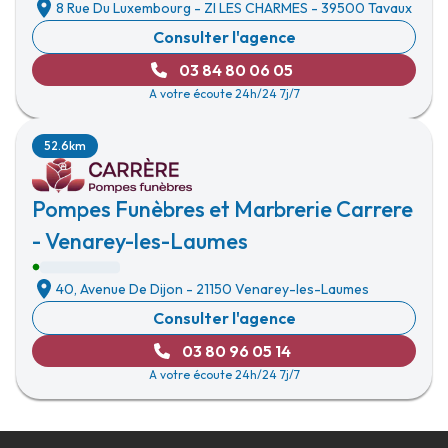
8 Rue Du Luxembourg
-
ZI LES CHARMES
-
39500 Tavaux
Consulter l'agence
03 84 80 06 05
A votre écoute 24h/24 7j/7
52.6km
Pompes Funèbres et Marbrerie Carrere
- Venarey-les-Laumes
40, Avenue De Dijon
-
21150 Venarey-les-Laumes
Consulter l'agence
03 80 96 05 14
A votre écoute 24h/24 7j/7