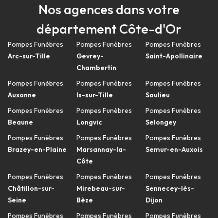
Nos agences dans votre
département Côte-d'Or
Pompes Funèbres
Pompes Funèbres
Pompes Funèbres
Arc-sur-Tille
Gevrey-
Saint-Apollinaire
Chambertin
Pompes Funèbres
Pompes Funèbres
Pompes Funèbres
Auxonne
Is-sur-Tille
Saulieu
Pompes Funèbres
Pompes Funèbres
Pompes Funèbres
Beaune
Longvic
Selongey
Pompes Funèbres
Pompes Funèbres
Pompes Funèbres
Brazey-en-Plaine
Marsannay-la-
Semur-en-Auxois
Côte
Pompes Funèbres
Pompes Funèbres
Pompes Funèbres
Châtillon-sur-
Mirebeau-sur-
Sennecey-lès-
Seine
Bèze
Dijon
Pompes Funèbres
Pompes Funèbres
Pompes Funèbres