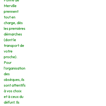
Poivre de
Merville
prennent
tout en
charge, dès
les premières
démarches
(dont le
transport de
votre
proche).
Pour
l’organisation
des
obsèques, ils
sont attentifs
à vos choix
et à ceux du
défunt. Ils