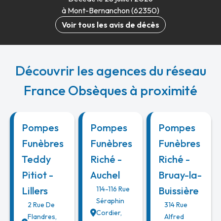
à Mont-Bernanchon (62350)
Voir tous les avis de décès
Découvrir les agences du réseau
France Obsèques à proximité
Pompes
Pompes
Pompes
Funèbres
Funèbres
Funèbres
Teddy
Riché -
Riché -
Pitiot -
Auchel
Bruay-la-
Lillers
114-116 Rue
Buissière
Séraphin
2 Rue De
314 Rue
Cordier
,
Flandres
,
Alfred