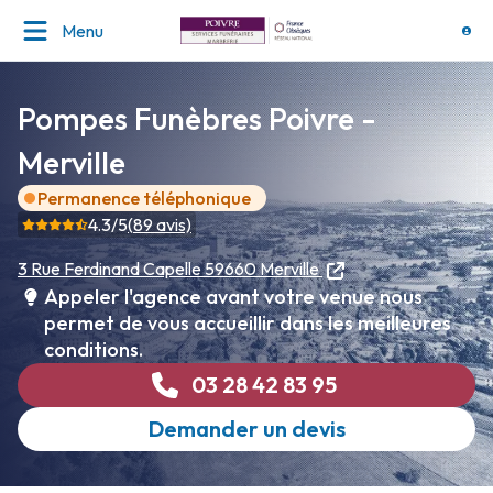
Menu
Pompes Funèbres Poivre -
Merville
Permanence téléphonique
4.3
/5
(
89
avis)
3 Rue Ferdinand Capelle
59660 Merville
Appeler l'agence avant votre venue nous
permet de vous accueillir dans les meilleures
conditions.
03 28 42 83 95
Demander un devis