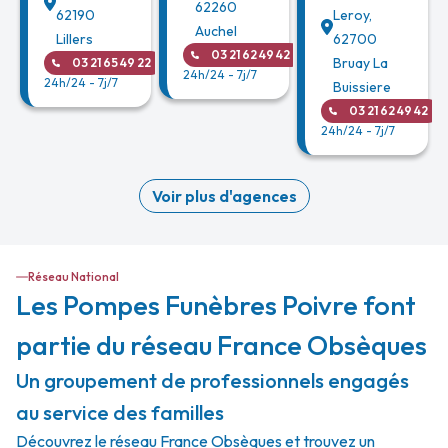
62260
62190
Leroy
,
Auchel
Lillers
62700
03 21 62 49 42
Bruay La
03 21 65 49 22
24h/24 - 7j/7
24h/24 - 7j/7
Buissiere
03 21 62 49 42
24h/24 - 7j/7
Voir plus d'agences
Réseau National
Les Pompes Funèbres Poivre font
partie du réseau France Obsèques
Un groupement de professionnels engagés
au service des familles
Découvrez le réseau France Obsèques et trouvez un