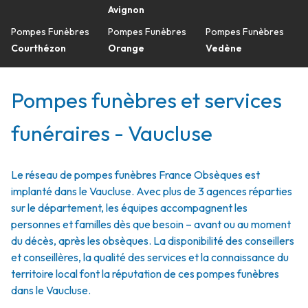
Avignon
Pompes Funèbres
Pompes Funèbres
Pompes Funèbres
Courthézon
Orange
Vedène
Pompes funèbres et services
funéraires - Vaucluse
Le réseau de pompes funèbres France Obsèques est
implanté dans le Vaucluse. Avec plus de 3 agences réparties
sur le département, les équipes accompagnent les
personnes et familles dès que besoin – avant ou au moment
du décès, après les obsèques. La disponibilité des conseillers
et conseillères, la qualité des services et la connaissance du
territoire local font la réputation de ces pompes funèbres
dans le Vaucluse.