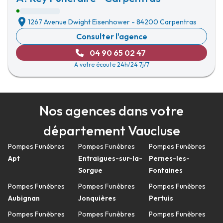
1267 Avenue Dwight Eisenhower
-
84200 Carpentras
Consulter l'agence
04 90 65 02 47
A votre écoute 24h/24 7j/7
Nos agences dans votre
département Vaucluse
Pompes Funèbres
Pompes Funèbres
Pompes Funèbres
Apt
Entraigues-sur-la-
Pernes-les-
Sorgue
Fontaines
Pompes Funèbres
Pompes Funèbres
Pompes Funèbres
Aubignan
Jonquières
Pertuis
Pompes Funèbres
Pompes Funèbres
Pompes Funèbres