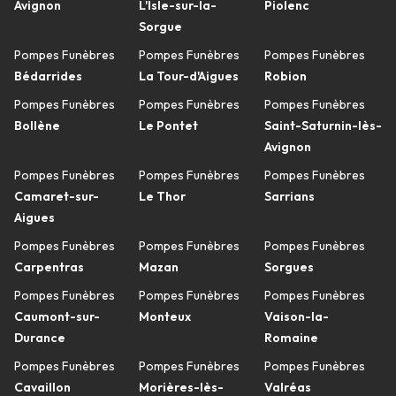
Avignon
L'Isle-sur-la-
Piolenc
Sorgue
Pompes Funèbres
Pompes Funèbres
Pompes Funèbres
Bédarrides
La Tour-d'Aigues
Robion
Pompes Funèbres
Pompes Funèbres
Pompes Funèbres
Bollène
Le Pontet
Saint-Saturnin-lès-
Avignon
Pompes Funèbres
Pompes Funèbres
Pompes Funèbres
Camaret-sur-
Le Thor
Sarrians
Aigues
Pompes Funèbres
Pompes Funèbres
Pompes Funèbres
Carpentras
Mazan
Sorgues
Pompes Funèbres
Pompes Funèbres
Pompes Funèbres
Caumont-sur-
Monteux
Vaison-la-
Durance
Romaine
Pompes Funèbres
Pompes Funèbres
Pompes Funèbres
Cavaillon
Morières-lès-
Valréas