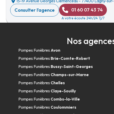
15-19 Avenue Georges Clémenceau
-
77400 Lagny-sur
01 60 07 43 74
Consulter l'agence
A votre écoute 24h/24 7j/7
Nos agences
Pompes Funèbres
Avon
Pompes Funèbres
Brie-Comte-Robert
Pompes Funèbres
Bussy-Saint-Georges
Pompes Funèbres
Champs-sur-Marne
Pompes Funèbres
Chelles
Pompes Funèbres
Claye-Souilly
Pompes Funèbres
Combs-la-Ville
Pompes Funèbres
Coulommiers