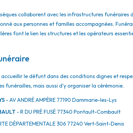
èques collaborent avec les infrastructures funéraires
ordonné aux personnes et familles accompagnées. Funéra
illères font le lien les structures et les opérateurs essent
unéraire
accueillir le défunt dans des conditions dignes et respe
es funérailles, mais aussi d'y organiser la cérémonie.
YS
- AV
ANDRÉ AMPÈRE
77190
Dammarie-les-Lys
BAULT
- R
DU PRÉ FUSÉ
77340
Pontault-Combault
RTE
DÉPARTEMENTALE 306
77240
Vert-Saint-Denis