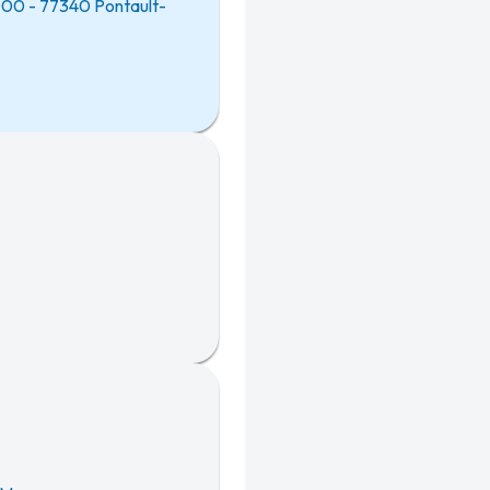
000
-
77340 Pontault-