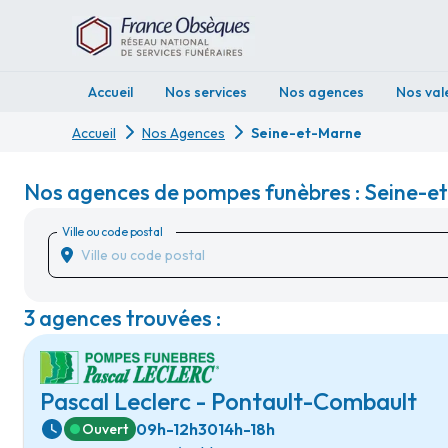
Accueil
Nos services
Nos agences
Nos val
Accueil
Nos Agences
Seine-et-Marne
Nos agences de pompes funèbres : Seine-e
Ville ou code postal
3 agences trouvées :
Pascal Leclerc - Pontault-Combault
09h-12h30
14h-18h
Ouvert