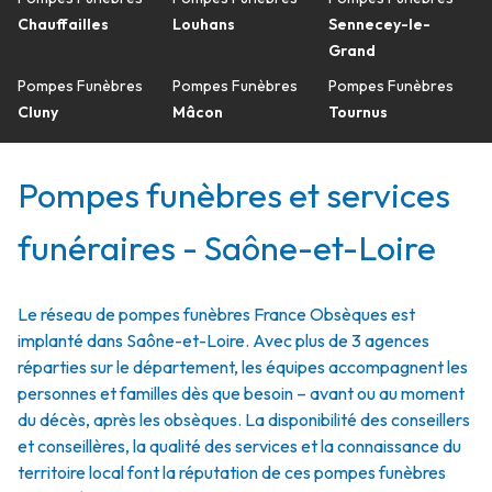
Chauffailles
Louhans
Sennecey-le-
Grand
Pompes Funèbres
Pompes Funèbres
Pompes Funèbres
Cluny
Mâcon
Tournus
Pompes funèbres et services
funéraires - Saône-et-Loire
Le réseau de pompes funèbres France Obsèques est
implanté dans Saône-et-Loire. Avec plus de 3 agences
réparties sur le département, les équipes accompagnent les
personnes et familles dès que besoin – avant ou au moment
du décès, après les obsèques. La disponibilité des conseillers
et conseillères, la qualité des services et la connaissance du
territoire local font la réputation de ces pompes funèbres