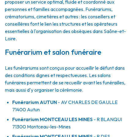
proposer un service optimal, fluide et coordonné aux
personnes et familles accompagnées. Funérariums,
crématoriums, cimetières et autres : les conseillers et
conseillères font le lien les structures et les opérateurs
essentielles à l'organisation des obsèques dans Saône-et-
Loire.
Funérarium et salon funéraire
Les funérariums sont conçus pour accueillir le défunt dans
des conditions dignes et respectueuses. Les salons
funéraires permettent de se recueillir avant les funérailles,
mais aussi d'y organiser la cérémonie.
Funérarium
AUTUN
- AV
CHARLES DE GAULLE
71400
Autun
Funérarium
MONTCEAU LES MINES
- R
BLANQUI
71300
Montceau-les-Mines
Funérarium
MONTCEAU LES MINES
- R
DES