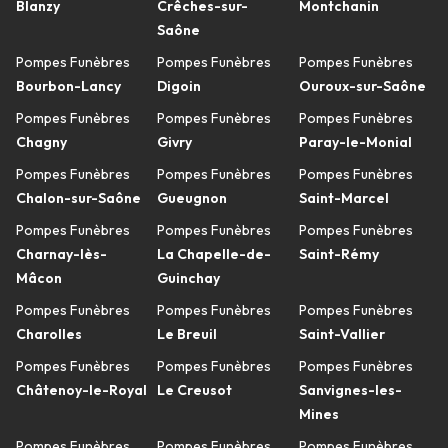
Blanzy
Crêches-sur-
Montchanin
Saône
Pompes Funèbres
Pompes Funèbres
Pompes Funèbres
Bourbon-Lancy
Digoin
Ouroux-sur-Saône
Pompes Funèbres
Pompes Funèbres
Pompes Funèbres
Chagny
Givry
Paray-le-Monial
Pompes Funèbres
Pompes Funèbres
Pompes Funèbres
Chalon-sur-Saône
Gueugnon
Saint-Marcel
Pompes Funèbres
Pompes Funèbres
Pompes Funèbres
Charnay-lès-
La Chapelle-de-
Saint-Rémy
Mâcon
Guinchay
Pompes Funèbres
Pompes Funèbres
Pompes Funèbres
Charolles
Le Breuil
Saint-Vallier
Pompes Funèbres
Pompes Funèbres
Pompes Funèbres
Châtenoy-le-Royal
Le Creusot
Sanvignes-les-
Mines
Pompes Funèbres
Pompes Funèbres
Pompes Funèbres