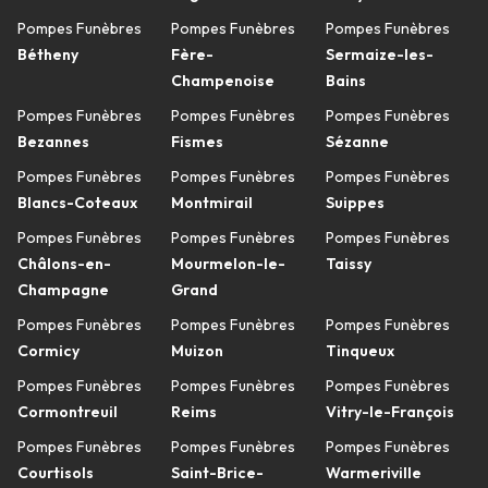
Pompes Funèbres
Pompes Funèbres
Pompes Funèbres
Bétheny
Fère-
Sermaize-les-
Champenoise
Bains
Pompes Funèbres
Pompes Funèbres
Pompes Funèbres
Bezannes
Fismes
Sézanne
Pompes Funèbres
Pompes Funèbres
Pompes Funèbres
Blancs-Coteaux
Montmirail
Suippes
Pompes Funèbres
Pompes Funèbres
Pompes Funèbres
Châlons-en-
Mourmelon-le-
Taissy
Champagne
Grand
Pompes Funèbres
Pompes Funèbres
Pompes Funèbres
Cormicy
Muizon
Tinqueux
Pompes Funèbres
Pompes Funèbres
Pompes Funèbres
Cormontreuil
Reims
Vitry-le-François
Pompes Funèbres
Pompes Funèbres
Pompes Funèbres
Courtisols
Saint-Brice-
Warmeriville