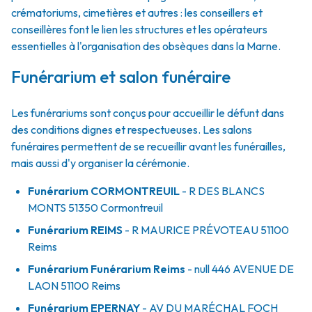
crématoriums, cimetières et autres : les conseillers et
conseillères font le lien les structures et les opérateurs
essentielles à l'organisation des obsèques dans la Marne.
Funérarium et salon funéraire
Les funérariums sont conçus pour accueillir le défunt dans
des conditions dignes et respectueuses. Les salons
funéraires permettent de se recueillir avant les funérailles,
mais aussi d'y organiser la cérémonie.
Funérarium
CORMONTREUIL
- R
DES BLANCS
MONTS
51350
Cormontreuil
Funérarium
REIMS
- R
MAURICE PRÉVOTEAU
51100
Reims
Funérarium
Funérarium Reims
- null
446 AVENUE DE
LAON
51100
Reims
Funérarium
EPERNAY
- AV
DU MARÉCHAL FOCH