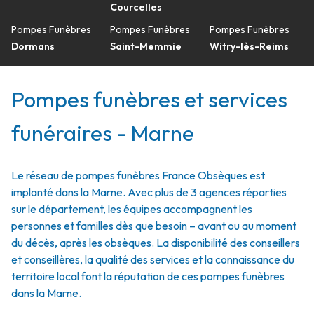
Courcelles
Pompes Funèbres
Pompes Funèbres
Pompes Funèbres
Dormans
Saint-Memmie
Witry-lès-Reims
Pompes funèbres et services
funéraires - Marne
Le réseau de pompes funèbres France Obsèques est
implanté dans la Marne. Avec plus de 3 agences réparties
sur le département, les équipes accompagnent les
personnes et familles dès que besoin – avant ou au moment
du décès, après les obsèques. La disponibilité des conseillers
et conseillères, la qualité des services et la connaissance du
territoire local font la réputation de ces pompes funèbres
dans la Marne.