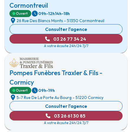
Cormontreuil
09h-12h
14h-18h
Ouvert
26 Rue Des Blancs Monts
-
51350 Cormontreuil
Consulter l'agence
03 26 77 34 24
A votre écoute 24h/24 7j/7
Pompes Funèbres Traxler & Fils -
Cormicy
09h-19h
Ouvert
5-7 Rue De La Porte Au Bourg
-
51220 Cormicy
Consulter l'agence
03 26 61 30 85
A votre écoute 24h/24 7j/7