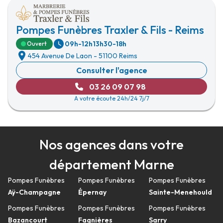
Pompes Funèbres Traxler & Fils - Reims
09h-12h
13h30-18h
Ouvert
454 Avenue De Laon
-
51100 Reims
Consulter l'agence
03 26 09 07 98
A votre écoute 24h/24 7j/7
Nos agences dans votre
département Marne
Pompes Funèbres
Pompes Funèbres
Pompes Funèbres
Aÿ-Champagne
Épernay
Sainte-Menehould
Pompes Funèbres
Pompes Funèbres
Pompes Funèbres
Bazancourt
Fagnières
Sarry