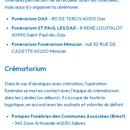
funéraires permettent de se recueillir avant les funérailles,
mais aussi d'y organiser la cérémonie.
Funérarium
DAX
- BD
DE TERCIS
40100
Dax
Funérarium
ST PAUL LES DAX
- R
RENÉ LOUSTALOT
40990
Saint-Paul-lès-Dax
Funérarium
Funérarium Mimizan
- null
30 RUE DE
CADETTE
40200
Mimizan
Crématorium
Dans le cas d'obsèques avec crémation, l'opérateur
funéraire se met en contact avec l'équipe du crématorium
dans les Landes (ou ailleurs). Il s'occupe de toute la
logistique, en accord avec les souhaits et volontés du défunt.
Pompes Funèbres des Communes Associées (Brest)
- 345 Zone Artisanale 40630 Sabres