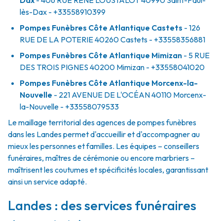
Dax
- 406 RUE RENÉ LOUSTALOT
40990
Saint-Paul-
lès-Dax
- +33558910399
Pompes Funèbres Côte Atlantique Castets
- 126
RUE DE LA POTERIE
40260
Castets
- +33558356881
Pompes Funèbres Côte Atlantique Mimizan
- 5 RUE
DES TROIS PIGNES
40200
Mimizan
- +33558041020
Pompes Funèbres Côte Atlantique Morcenx-la-
Nouvelle
- 221 AVENUE DE L'OCÉAN
40110
Morcenx-
la-Nouvelle
- +33558079533
Le maillage territorial des agences de pompes funèbres
dans les Landes permet d'accueillir et d'accompagner au
mieux les personnes et familles. Les équipes – conseillers
funéraires, maîtres de cérémonie ou encore marbriers –
maîtrisent les coutumes et spécificités locales, garantissant
ainsi un service adapté.
Landes : des services funéraires