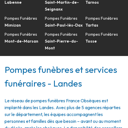
Labenne
Saint-Martin-de-
Tarnos
Seignanx
Pompes Funèbres
Pompes Funèbres
Pompes Funèbres
Mimizan
Saint-Paul-lès-Dax
Tartas
Pompes Funèbres
Pompes Funèbres
Pompes Funèbres
Mont-de-Marsan
Saint-Pierre-du-
Tosse
Mont
Pompes funèbres et services
funéraires - Landes
Le réseau de pompes funèbres France Obsèques est
implanté dans les Landes. Avec plus de 5 agences réparties
sur le département, les équipes accompagnent les
personnes et familles dès que besoin – avant ou au moment