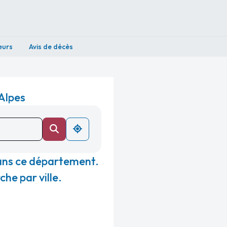
eurs
Avis de décès
Alpes
ans ce département.
he par ville.