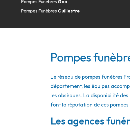
Pompes Funèbres
Gap
Pompes Funèbres
Guillestre
Pompes funèbres
Le réseau de pompes funèbres Fra
département, les équipes accompa
les obsèques. La disponibilité des 
font la réputation de ces pompes
Les agences funér