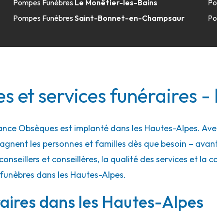
Pompes Funèbres
Le Monêtier-les-Bains
Po
Pompes Funèbres
Saint-Bonnet-en-Champsaur
Po
 et services funéraires -
nce Obsèques est implanté dans les Hautes-Alpes. Avec 
gnent les personnes et familles dès que besoin – ava
conseillers et conseillères, la qualité des services et la 
 funèbres dans les Hautes-Alpes.
aires dans les Hautes-Alpes