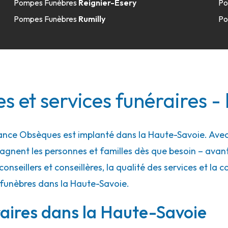
Pompes Funèbres
Reignier-Ésery
Po
Pompes Funèbres
Rumilly
Po
 et services funéraires -
nce Obsèques est implanté dans la Haute-Savoie. Avec p
gnent les personnes et familles dès que besoin – ava
conseillers et conseillères, la qualité des services et la 
 funèbres dans la Haute-Savoie.
aires dans la Haute-Savoie