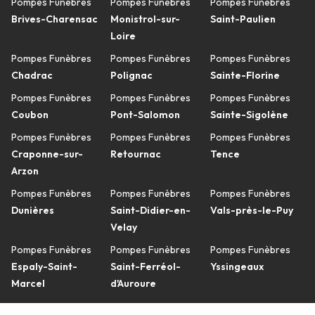
Pompes Funèbres
Pompes Funèbres
Pompes Funèbres
Brives-Charensac
Monistrol-sur-
Saint-Paulien
Loire
Pompes Funèbres
Pompes Funèbres
Pompes Funèbres
Chadrac
Polignac
Sainte-Florine
Pompes Funèbres
Pompes Funèbres
Pompes Funèbres
Coubon
Pont-Salomon
Sainte-Sigolène
Pompes Funèbres
Pompes Funèbres
Pompes Funèbres
Craponne-sur-
Retournac
Tence
Arzon
Pompes Funèbres
Pompes Funèbres
Pompes Funèbres
Dunières
Saint-Didier-en-
Vals-près-le-Puy
Velay
Pompes Funèbres
Pompes Funèbres
Pompes Funèbres
Espaly-Saint-
Saint-Ferréol-
Yssingeaux
Marcel
d'Auroure