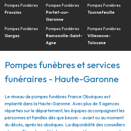
Pompes Funèbres
Pompes Funèbres
Pompes Funèbres
Frouzins
Portet-sur-
Tournefeuille
Garonne
Pompes Funèbres
Pompes Funèbres
Pompes Funèbres
Gargas
Ramonville-Saint-
Villeneuve-
Agne
Tolosane
Pompes funèbres et services
funéraires - Haute-Garonne
Le réseau de pompes funèbres France Obsèques est
implanté dans la Haute-Garonne. Avec plus de 3 agences
réparties sur le département, les équipes accompagnent les
personnes et familles dès que besoin – avant ou au moment
du décès, après les obsèques. La disponibilité des conseillers