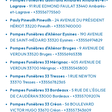
Pompes Funèbres Quintana Ambarès Ambarès-et-
Lagrave
- 91 RUE EDMOND FAULAT
33440
Ambarès-
et-Lagrave
- +33556775560
Pauly Pineuilh Pineuilh
- 24 AVENUE DU PRÉSIDENT
HÉRIOT
33220
Pineuilh
- +33557410000
Pompes Funèbres d'Aliénor Eysines
- 190 AVENUE
DE SAINT-MÉDARD
33320
Eysines
- +33556974829
Pompes Funèbres d'Aliénor Bruges
- 9 AVENUE DE
VERDUN
33520
Bruges
- +33556965338
Pompes Funèbres 33 Mérignac
- 405 AVENUE DE
VERDUN
33700
Mérignac
- +33535545800
Pompes Funèbres 33 Tresses
- 1 RUE NEWTON
33370
Tresses
- +33556782365
Pompes Funèbres 33 Bordeaux
- 5 RUE DE L'ÉGLISE
DE CAUDÉRAN
33000
Bordeaux
- +33557092074
Pompes Funèbres 33 Créon
- 56 BOULEVARD
VICTOR HUGO
33670
Créon
- +33557343609