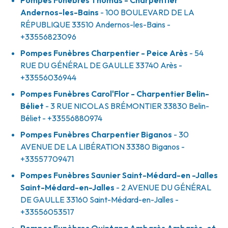
Pompes Funèbres Thomas - Charpentier
Andernos-les-Bains
- 100 BOULEVARD DE LA
RÉPUBLIQUE
33510
Andernos-les-Bains
-
+33556823096
Pompes Funèbres Charpentier - Peice Arès
- 54
RUE DU GÉNÉRAL DE GAULLE
33740
Arès
-
+33556036944
Pompes Funèbres Carol'Flor - Charpentier Belin-
Béliet
- 3 RUE NICOLAS BRÉMONTIER
33830
Belin-
Béliet
- +33556880974
Pompes Funèbres Charpentier Biganos
- 30
AVENUE DE LA LIBÉRATION
33380
Biganos
-
+33557709471
Pompes Funèbres Saunier Saint-Médard-en -Jalles
Saint-Médard-en-Jalles
- 2 AVENUE DU GÉNÉRAL
DE GAULLE
33160
Saint-Médard-en-Jalles
-
+33556053517