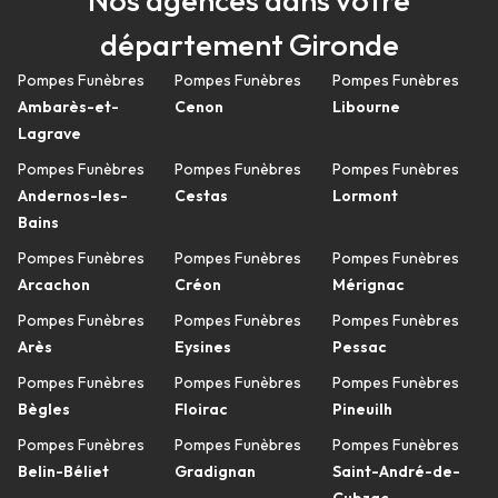
Nos agences dans votre
département Gironde
Pompes Funèbres
Pompes Funèbres
Pompes Funèbres
Ambarès-et-
Cenon
Libourne
Lagrave
Pompes Funèbres
Pompes Funèbres
Pompes Funèbres
Andernos-les-
Cestas
Lormont
Bains
Pompes Funèbres
Pompes Funèbres
Pompes Funèbres
Arcachon
Créon
Mérignac
Pompes Funèbres
Pompes Funèbres
Pompes Funèbres
Arès
Eysines
Pessac
Pompes Funèbres
Pompes Funèbres
Pompes Funèbres
Bègles
Floirac
Pineuilh
Pompes Funèbres
Pompes Funèbres
Pompes Funèbres
Belin-Béliet
Gradignan
Saint-André-de-