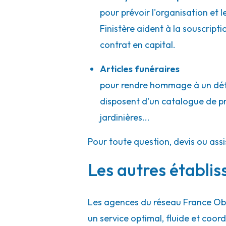
02 98 21 66 77
Consulter l'agence
pour prévoir l'organisation et 
A votre écoute 24h/24 7j/7
Finistère aident à la souscript
contrat en capital.
Pompes Funèbres et Marbrerie Patrick 
Articles funéraires
pour rendre hommage à un défun
21 Bis Rue Graveran
-
29160 Crozon
disposent d'un catalogue de prod
02 98 27 04 22
Consulter l'agence
jardinières...
A votre écoute 24h/24 7j/7
Pour toute question, devis ou ass
Les autres établis
Les agences du réseau France Obs
un service optimal, fluide et co