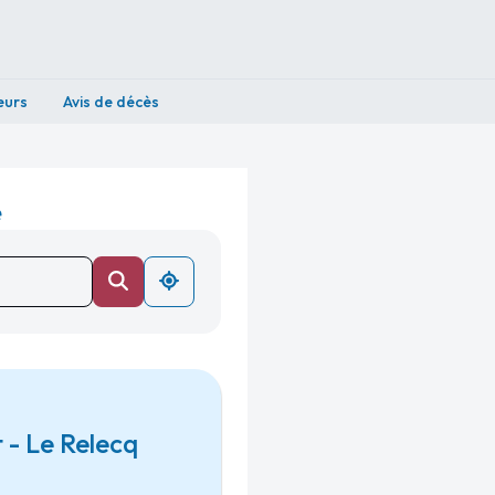
eurs
Avis de décès
e
 - Le Relecq