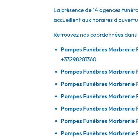
02 98 04 00 22
Consulter l'agence
La présence de 14 agences funérai
A votre écoute 24h/24 7j/7
accueillent aux horaires d'ouvert
Retrouvez nos coordonnées dans le
Pompes Funèbres Calarnou - Landivisi
Pompes Funèbres Marbrerie 
+33298281360
29 Rue D'Arvor
-
29400 Landivisiau
Pompes Funèbres Marbrerie 
02 98 69 92 74
Consulter l'agence
Pompes Funèbres Marbrerie 
A votre écoute 24h/24 7j/7
Pompes Funèbres Marbrerie 
Pompes Funèbres Marbrerie Pr
Pompes Funèbres Calarnou - Plounéve
Pompes Funèbres Marbrerie 
Za De Kerscao
-
29430 Plounévez-Lochrist
Pompes Funèbres Marbrerie 