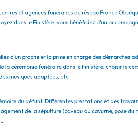
centres et agences funéraires du réseau France Obsèq
 soyez dans le Finistère, vous bénéficiez d'un accompa
énan
lles d'un proche et la prise en charge des démarches adm
e la cérémonie funéraire dans le Finistère, choisir le cerc
des musiques adaptées, etc.
émoire du défunt. Différentes prestations et des travaux
énagement de la sépulture (caveau ou cavurne, pose du 
t - Landerneau
e…