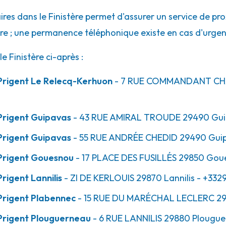
res dans le Finistère permet d'assurer un service de pro
ure ; une permanence téléphonique existe en cas d'urgen
 Finistère ci-après :
au
Prigent Le Relecq-Kerhuon
- 7 RUE COMMANDANT C
Prigent Guipavas
- 43 RUE AMIRAL TROUDE
29490
Gui
Prigent Guipavas
- 55 RUE ANDRÉE CHEDID
29490
Gui
Prigent Gouesnou
- 17 PLACE DES FUSILLÉS
29850
Gou
igent Lannilis
- ZI DE KERLOUIS
29870
Lannilis
- +332
z-Lochrist
Prigent Plabennec
- 15 RUE DU MARÉCHAL LECLERC
29
Prigent Plouguerneau
- 6 RUE LANNILIS
29880
Plougue