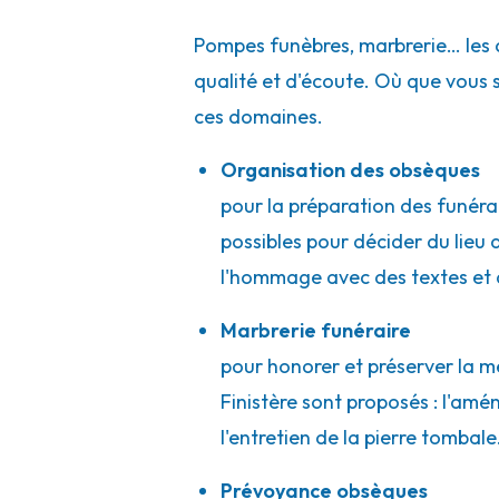
Za De Kervent
-
29250 Saint-Pol-de-Léon
02 98 69 92 74
Consulter l'agence
Pompes funèbres, marbrerie… les 
qualité et d'écoute. Où que vous
A votre écoute 24h/24 7j/7
ces domaines.
Organisation des obsèques
Pompes Funèbres Calarnou - Tréflaou
pour la préparation des funérai
Lieu Dit Kernilis
-
29440 Tréflaouénan
possibles pour décider du lieu d
l'hommage avec des textes et 
02 98 69 92 74
Consulter l'agence
A votre écoute 24h/24 7j/7
Marbrerie funéraire
pour honorer et préserver la m
Finistère sont proposés : l'am
Pompes Funèbres et Marbrerie Prigen
l'entretien de la pierre tombal
8 Allée De L'Hermitage
-
29800 Landerneau
Prévoyance obsèques