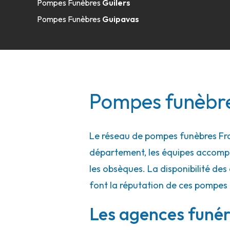
Pompes Funèbres
Guilers
Zi De Kerlouis
-
29870 Lannilis
Pompes Funèbres
Guipavas
02 59 32 03 11
Consulter l'agence
A votre écoute 24h/24 7j/7
Pompes Funèbres et Marbrerie Prigent
Pompes funèbres
15 Rue Du Maréchal Leclerc
-
29860 Plabennec
02 98 33 02 91
Consulter l'agence
Le réseau de pompes funèbres Fran
département, les équipes accompa
A votre écoute 24h/24 7j/7
les obsèques. La disponibilité des 
font la réputation de ces pompes 
Pompes Funèbres et Marbrerie Prigent
Les agences funéra
6 Rue Lannilis
-
29880 Plouguerneau