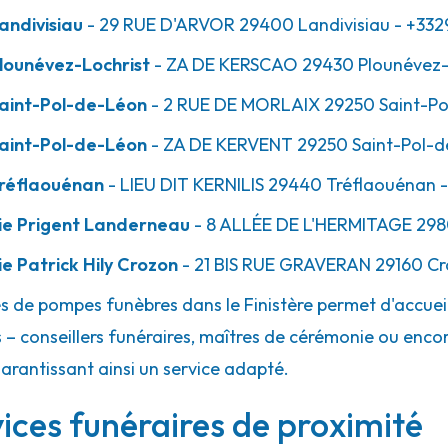
ndivisiau
- 29 RUE D'ARVOR
29400
Landivisiau
- +332
lounévez-Lochrist
- ZA DE KERSCAO
29430
Plounévez-
aint-Pol-de-Léon
- 2 RUE DE MORLAIX
29250
Saint-P
l-de-Léon -
aint-Pol-de-Léon
- ZA DE KERVENT
29250
Saint-Pol-
réflaouénan
- LIEU DIT KERNILIS
29440
Tréflaouénan
-
ie Prigent Landerneau
- 8 ALLÉE DE L'HERMITAGE
298
 Patrick Hily Crozon
- 21 BIS RUE GRAVERAN
29160
Cr
es de pompes funèbres dans le Finistère permet d'accuei
 – conseillers funéraires, maîtres de cérémonie ou encor
l-de-Léon -
garantissant ainsi un service adapté.
rvices funéraires de proximité