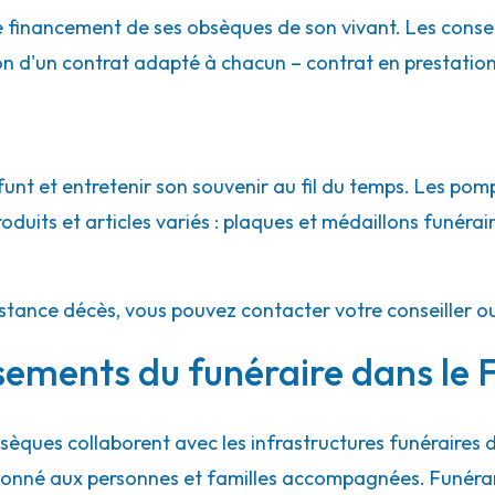
le financement de ses obsèques de son vivant. Les conse
ion d'un contrat adapté à chacun – contrat en prestatio
Hily - Crozon
t et entretenir son souvenir au fil du temps. Les pomp
uits et articles variés : plaques et médaillons funéraires
istance décès, vous pouvez contacter votre conseiller o
sements du funéraire dans le F
èques collaborent avec les infrastructures funéraires
ordonné aux personnes et familles accompagnées. Funéra