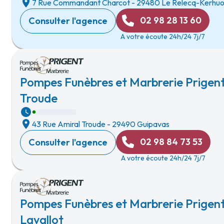
7 Rue Commandant Charcot
-
29480 Le Relecq-Kerhu
02 98 28 13 60
Consulter l'agence
A votre écoute 24h/24 7j/7
Pompes Funèbres et Marbrerie Prigent
Troude
43 Rue Amiral Troude
-
29490 Guipavas
02 98 84 73 53
Consulter l'agence
A votre écoute 24h/24 7j/7
Pompes Funèbres et Marbrerie Prigent
Lavallot