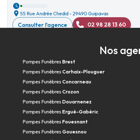
55 Rue Andrée Chedid
-
29490 Guipavas
02 98 28 13 60
Consulter l'agence
A votre écoute 24h/24 7j/7
Nos agen
Pompes Funèbres et Marbrerie Prigen
Pompes Funèbres
Brest
Pompes Funèbres
Carhaix-Plouguer
17 Place Des Fusillés
-
29850 Gouesnou
Pompes Funèbres
Concarneau
02 98 28 13 60
Consulter l'agence
Pompes Funèbres
Crozon
A votre écoute 24h/24 7j/7
Pompes Funèbres
Douarnenez
Pompes Funèbres
Ergué-Gabéric
Pompes Funèbres
Fouesnant
Pompes Funèbres et Marbrerie Prigent 
Pompes Funèbres
Gouesnou