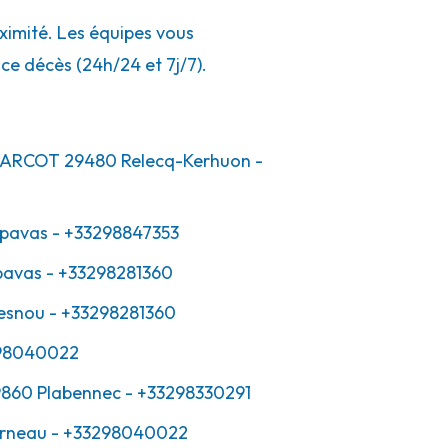
ximité. Les équipes vous
ce décès (24h/24 et 7j/7).
HARCOT
29480
Relecq-Kerhuon
-
pavas
- +33298847353
pavas
- +33298281360
esnou
- +33298281360
98040022
860
Plabennec
- +33298330291
rneau
- +33298040022