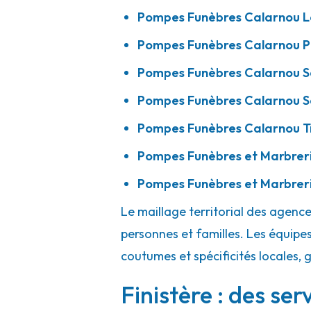
02 98 69 92 74
Consulter l'agence
Pompes Funèbres Calarnou La
A votre écoute 24h/24 7j/7
Pompes Funèbres Calarnou P
Pompes Funèbres Calarnou S
Pompes Funèbres Calarnou - Saint-Po
Pompes Funèbres Calarnou S
Centre
Pompes Funèbres Calarnou T
2 Rue De Morlaix
-
29250 Saint-Pol-de-Léon
Pompes Funèbres et Marbrer
02 98 69 92 74
Consulter l'agence
Pompes Funèbres et Marbrerie
A votre écoute 24h/24 7j/7
Le maillage territorial des agenc
personnes et familles. Les équipes
Pompes Funèbres Calarnou - Saint-Po
coutumes et spécificités locales, 
Kervent
Finistère : des se