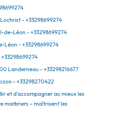
98699274
Lochrist
- +33298699274
ol-de-Léon
- +33298699274
de-Léon
- +33298699274
 +33298699274
00
Landerneau
- +33298216677
ozon
- +33298270422
llir et d'accompagner au mieux les
e marbriers – maîtrisent les