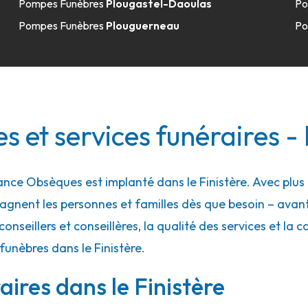
Pompes Funèbres
Plougastel-Daoulas
Po
Pompes Funèbres
Plouguerneau
Po
 - Plabennec
 et services funéraires - 
ce Obsèques est implanté dans le Finistère. Avec plus 
gnent les personnes et familles dès que besoin – ava
conseillers et conseillères, la qualité des services et la 
funèbres dans le Finistère.
 - Plouguerneau
ires dans le Finistère