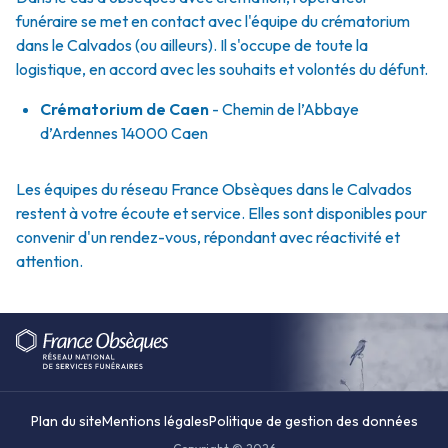
funéraire se met en contact avec l'équipe du crématorium
dans le Calvados (ou ailleurs). Il s'occupe de toute la
logistique, en accord avec les souhaits et volontés du défunt.
Crématorium de Caen
- Chemin de l’Abbaye
d’Ardennes 14000 Caen
Les équipes du réseau France Obsèques dans le Calvados
restent à votre écoute et service. Elles sont disponibles pour
convenir d'un rendez-vous, répondant avec réactivité et
attention.
Plan du site
Mentions légales
Politique de gestion des données