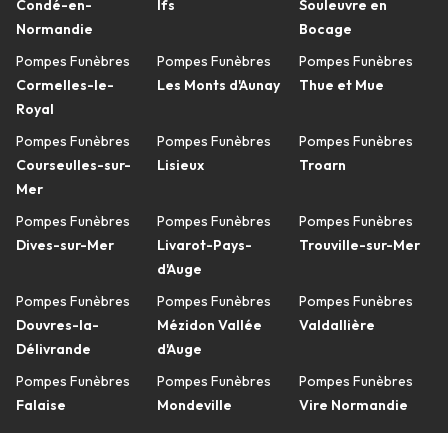
Condé-en-
Ifs
Souleuvre en
Normandie
Bocage
Pompes Funèbres
Pompes Funèbres
Pompes Funèbres
Cormelles-le-
Les Monts d'Aunay
Thue et Mue
Royal
Pompes Funèbres
Pompes Funèbres
Pompes Funèbres
Courseulles-sur-
Lisieux
Troarn
Mer
Pompes Funèbres
Pompes Funèbres
Pompes Funèbres
Dives-sur-Mer
Livarot-Pays-
Trouville-sur-Mer
d'Auge
Pompes Funèbres
Pompes Funèbres
Pompes Funèbres
Douvres-la-
Mézidon Vallée
Valdallière
Délivrande
d'Auge
Pompes Funèbres
Pompes Funèbres
Pompes Funèbres
Falaise
Mondeville
Vire Normandie