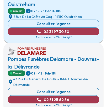
Ouistreham
09h-12h
13h30-18h
Ouvert
7 Rue De La Crête Au Coq
-
14150 Ouistreham
Consulter l'agence
02 31 97 30 30
A votre écoute 24h/24 7j/7
Pompes Funèbres Delamare - Douvres-
la-Délivrande
09h-12h
14h-18h
Ouvert
43 Rue Du Général De Gaulle
-
14440 Douvres-la-
Délivrande
Consulter l'agence
02 31 25 62 56
A votre écoute 24h/24 7j/7