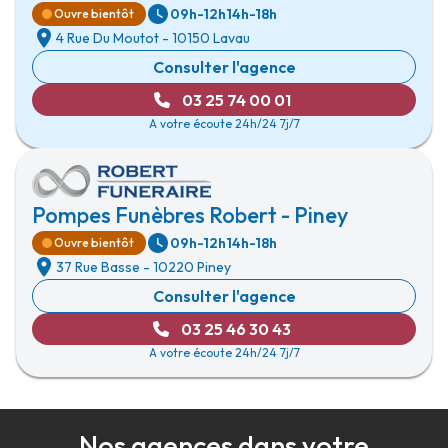
09h-12h
14h-18h
Ouvre bientôt
4 Rue Du Moutot
-
10150 Lavau
Consulter l'agence
03 25 74 00 01
A votre écoute 24h/24 7j/7
Pompes Funèbres Robert - Piney
09h-12h
14h-18h
Ouvre bientôt
37 Rue Basse
-
10220 Piney
Consulter l'agence
03 25 46 30 43
A votre écoute 24h/24 7j/7
Nos agences dans votre