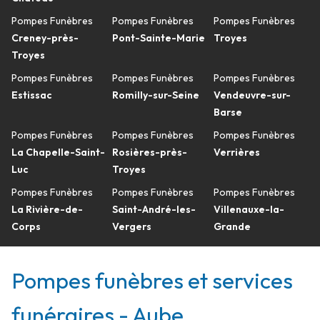
Pompes Funèbres
Pompes Funèbres
Pompes Funèbres
Creney-près-
Pont-Sainte-Marie
Troyes
Troyes
Pompes Funèbres
Pompes Funèbres
Pompes Funèbres
Estissac
Romilly-sur-Seine
Vendeuvre-sur-
Barse
Pompes Funèbres
Pompes Funèbres
Pompes Funèbres
La Chapelle-Saint-
Rosières-près-
Verrières
Luc
Troyes
Pompes Funèbres
Pompes Funèbres
Pompes Funèbres
La Rivière-de-
Saint-André-les-
Villenauxe-la-
Corps
Vergers
Grande
Pompes funèbres et services
funéraires - Aube