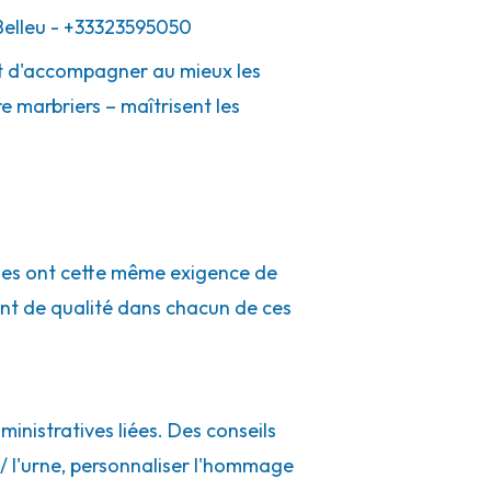
elleu
- +33323595050
 et d'accompagner au mieux les
e marbriers – maîtrisent les
ues ont cette même exigence de
nt de qualité dans chacun de ces
inistratives liées. Des conseils
l / l'urne, personnaliser l'hommage