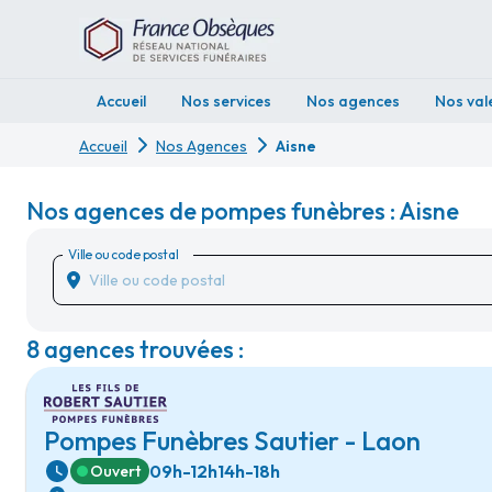
Accueil
Nos services
Nos agences
Nos val
Accueil
Nos Agences
Aisne
Nos agences de pompes funèbres : Aisne
Ville ou code postal
8 agences trouvées :
Pompes Funèbres Sautier - Laon
09h-12h
14h-18h
Ouvert