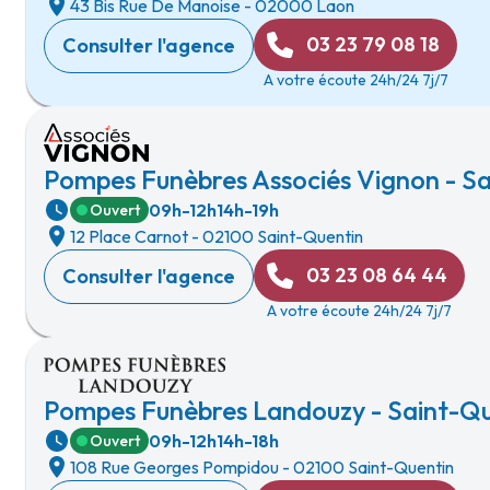
43 Bis Rue De Manoise
-
02000 Laon
03 23 79 08 18
Consulter l'agence
A votre écoute 24h/24 7j/7
Pompes Funèbres Associés Vignon - S
09h-12h
14h-19h
Ouvert
12 Place Carnot
-
02100 Saint-Quentin
03 23 08 64 44
Consulter l'agence
A votre écoute 24h/24 7j/7
Pompes Funèbres Landouzy - Saint-Qu
09h-12h
14h-18h
Ouvert
108 Rue Georges Pompidou
-
02100 Saint-Quentin