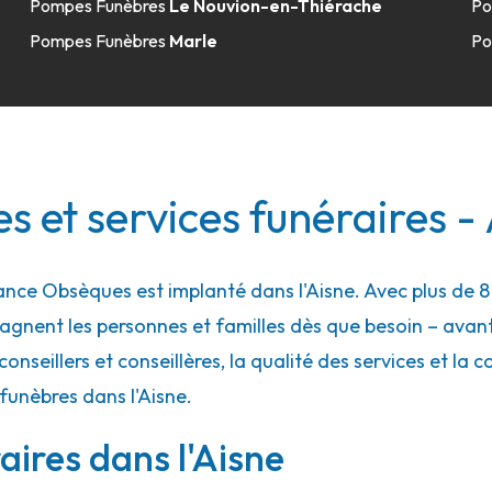
Pompes Funèbres
Le Nouvion-en-Thiérache
Po
Pompes Funèbres
Marle
Po
 et services funéraires -
ce Obsèques est implanté dans l'Aisne. Avec plus de 8 
gnent les personnes et familles dès que besoin – ava
conseillers et conseillères, la qualité des services et la 
ne
funèbres dans l'Aisne.
aires dans l'Aisne