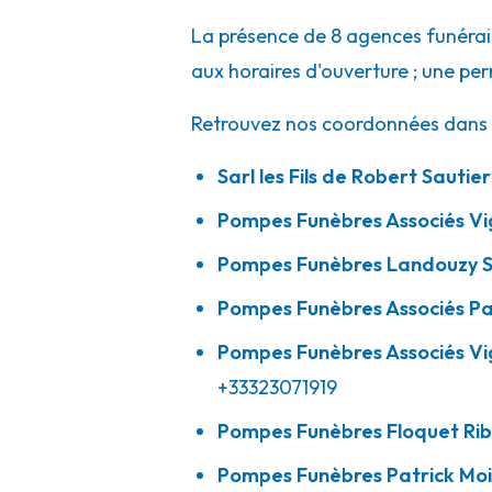
A votre écoute 24h/24 7j/7
La présence de 8 agences funérair
aux horaires d'ouverture ; une pe
Retrouvez nos coordonnées dans l'
Pompes Funèbres Patrick Moitié - Bell
09h-12h
14h-18h
Ouvert
Sarl les Fils de Robert Sautie
34 Route De Fère En Tardenois
-
02200 Belleu
Pompes Funèbres Associés Vi
03 23 59 50 50
Consulter l'agence
Pompes Funèbres Landouzy S
A votre écoute 24h/24 7j/7
Pompes Funèbres Associés Pa
Pompes Funèbres Associés V
+33323071919
Pompes Funèbres Floquet Ri
Pompes Funèbres Patrick Moi