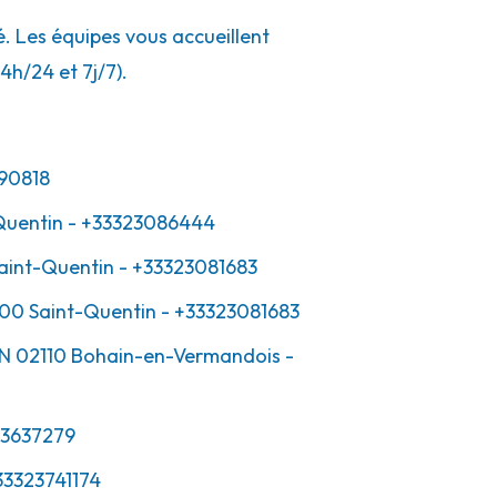
. Les équipes vous accueillent
4h/24 et 7j/7).
90818
Quentin
- +33323086444
aint-Quentin
- +33323081683
00
Saint-Quentin
- +33323081683
IN
02110
Bohain-en-Vermandois
-
23637279
33323741174