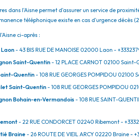
es dans l'Aisne permet d'assurer un service de proximité
rmanence téléphonique existe en cas d'urgence décès (2
Aisne ci-après :
eu
r Laon
- 43 BIS RUE DE MANOISE
02000
Laon
- +333237
gnon Saint-Quentin
- 12 PLACE CARNOT
02100
Saint-
aint-Quentin
- 108 RUE GEORGES POMPIDOU
02100
S
let Saint-Quentin
- 108 RUE GEORGES POMPIDOU
021
ignon Bohain-en-Vermandois
- 108 RUE SAINT-QUENT
bemont
- 22 RUE CONDORCET
02240
Ribemont
- +333
tié Braine
- 26 ROUTE DE VIEIL ARCY
02220
Braine
- +