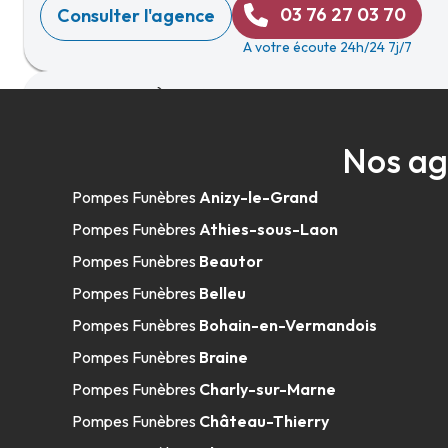
03 76 27 03 70
Consulter l'agence
A votre écoute 24h/24 7j/7
Pompes Funèbres Palet - Saint-Quenti
Nos ag
09h-12h
14h-18h
Ouvert
108 Rue Georges Pompidou
-
02100 Saint-Quentin
Pompes Funèbres
Anizy-le-Grand
03 23 08 16 83
Consulter l'agence
Pompes Funèbres
Athies-sous-Laon
A votre écoute 24h/24 7j/7
Pompes Funèbres
Beautor
Pompes Funèbres
Belleu
Pompes Funèbres
Bohain-en-Vermandois
Pompes Funèbres Associés Vignon - B
Pompes Funèbres
Braine
Vermandois
Pompes Funèbres
Charly-sur-Marne
09h-12h30
13h30-18h
Ouvert
Pompes Funèbres
Château-Thierry
108 Rue Saint-Quentin
-
02110 Bohain-en-Vermandois