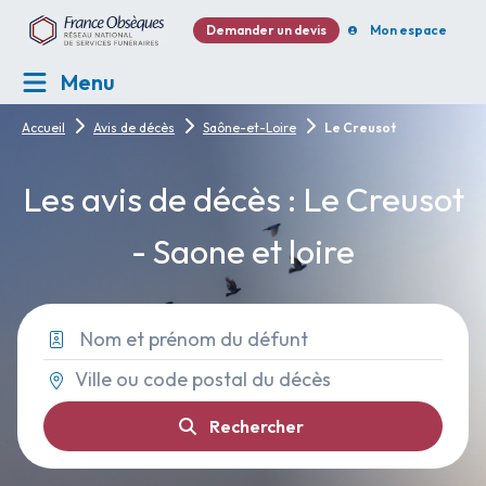
Demander un devis
Mon espace
Menu
Accueil
Avis de décès
Saône-et-Loire
Le Creusot
Les avis de décès : Le Creusot
- Saone et loire
Rechercher