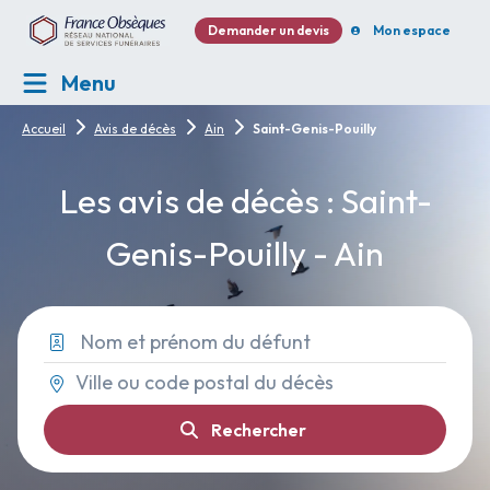
Demander un devis
Mon espace
Menu
Accueil
Avis de décès
Ain
Saint-Genis-Pouilly
Les avis de décès : Saint-
Genis-Pouilly - Ain
Rechercher