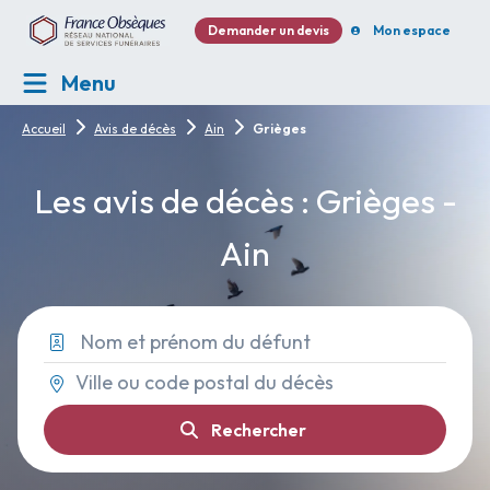
Demander un devis
Mon espace
Menu
Accueil
Avis de décès
Ain
Grièges
Les avis de décès : Grièges -
Ain
Rechercher