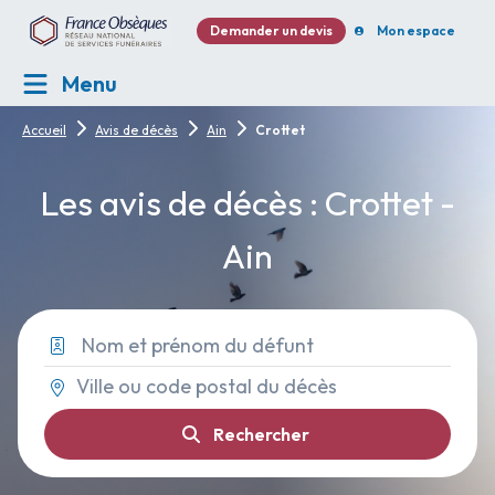
Demander un devis
Mon espace
Menu
Accueil
Avis de décès
Ain
Crottet
Les avis de décès : Crottet -
Ain
Rechercher