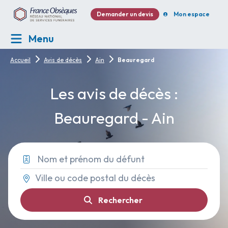
Demander un devis
Mon espace
Menu
Accueil
Avis de décès
Ain
Beauregard
Les avis de décès :
Beauregard - Ain
Rechercher